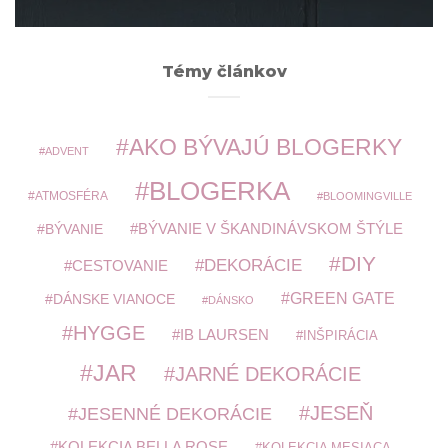
Témy článkov
AKO BÝVAJÚ BLOGERKY
ADVENT
BLOGERKA
ATMOSFÉRA
BLOOMINGVILLE
BÝVANIE V ŠKANDINÁVSKOM ŠTÝLE
BÝVANIE
DIY
DEKORÁCIE
CESTOVANIE
GREEN GATE
DÁNSKE VIANOCE
DÁNSKO
HYGGE
IB LAURSEN
INŠPIRÁCIA
JAR
JARNÉ DEKORÁCIE
JESEŇ
JESENNÉ DEKORÁCIE
KOLEKCIA BELLA ROSE
KOLEKCIA MESIACA