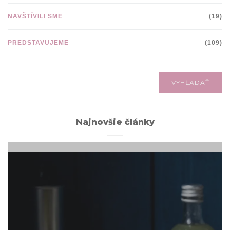
NAVŠTÍVILI SME
(19)
PREDSTAVUJEME
(109)
VYHĽADÁVANIE:
VYHĽADAŤ
Najnovšie články