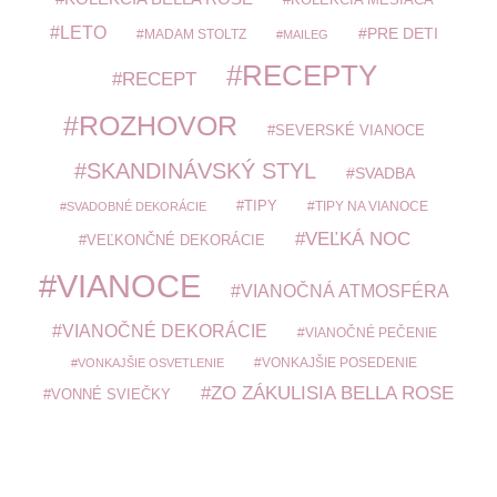
LETO
PRE DETI
MADAM STOLTZ
MAILEG
RECEPTY
RECEPT
ROZHOVOR
SEVERSKÉ VIANOCE
SKANDINÁVSKÝ STYL
SVADBA
TIPY
TIPY NA VIANOCE
SVADOBNÉ DEKORÁCIE
VEĽKÁ NOC
VEĽKONČNÉ DEKORÁCIE
VIANOCE
VIANOČNÁ ATMOSFÉRA
VIANOČNÉ DEKORÁCIE
VIANOČNÉ PEČENIE
VONKAJŠIE POSEDENIE
VONKAJŠIE OSVETLENIE
ZO ZÁKULISIA BELLA ROSE
VONNÉ SVIEČKY