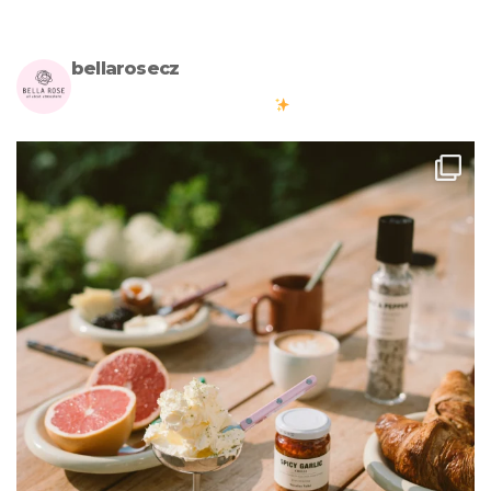
bellarosecz
Milujete skandinávský design? Pojďte s námi vytvářet krásnou
atmosféru ve vašich domovech
#bellarosecz