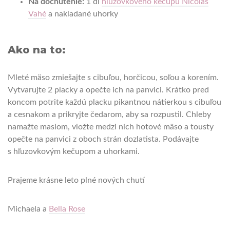
Na dochutenie:
1 dl
hľuzovkového kečupu Nicolas
Vahé
a nakladané uhorky
Ako na to:
Mleté mäso zmiešajte s cibuľou, horčicou, soľou a korením.
Vytvarujte 2 placky a opečte ich na panvici. Krátko pred
koncom potrite každú placku pikantnou nátierkou s cibuľou
a cesnakom a prikryjte čedarom, aby sa rozpustil. Chleby
namažte maslom, vložte medzi nich hotové mäso a tousty
opečte na panvici z oboch strán dozlatista. Podávajte
s hľuzovkovým kečupom a uhorkami.
Prajeme krásne leto plné nových chutí
Michaela a
Bella Rose