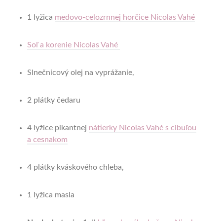
1 lyžica
medovo-celozrnnej horčice Nicolas Vahé
Soľ a korenie Nicolas Vahé
Slnečnicový olej na vyprážanie,
2 plátky čedaru
4 lyžice pikantnej
nátierky Nicolas Vahé s cibuľou
a cesnakom
4 plátky kváskového chleba,
1 lyžica masla