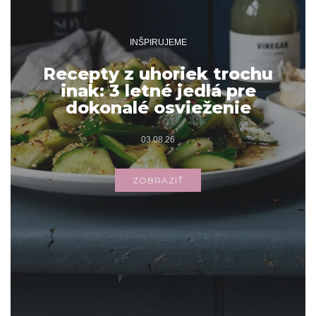
INŠPIRUJEME
Recepty z uhoriek trochu
inak: 3 letné jedlá pre
dokonalé osvieženie
03.08.26
ZOBRAZIŤ
Archív
ARCHÍV