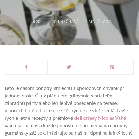
24.6.2026
61 PREČÍTANÍ
3
MIN. ČÍTANIA
Leto je časom pohody, smiechu a spoločných chvíľok pri
jednom stole. Či už plánujete grilovanie s priateľmi,
záhradnú párty alebo len lenivé posedenie na terase,
v horúcich dňoch oceníte skôr rýchle a svieže jedlá. Naše
rýchle letné recepty a prémiové
delikatesy Nicolas Vahé
vám ušetria čas a každé pohostenie premenia na čarovný
gurmánsky zážitok. Inšpirujte sa našimi tipmi na ľahký letný