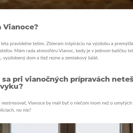
a Vianoce?
leta pravidelne teším. Zbieram inšpiráciu na výzdobu a premýšľ
ateľov. Mám rada atmosféru Vianoc, kedy je v jednom balíčku te
k, vyzdobený dom a tiež rezne a zemiakový šalát.
o sa pri vianočných prípravách neteš
 zvyku?
 nestresovať, Vianoce by mali byť o niečom inom než o umytých
iciach, no nie?