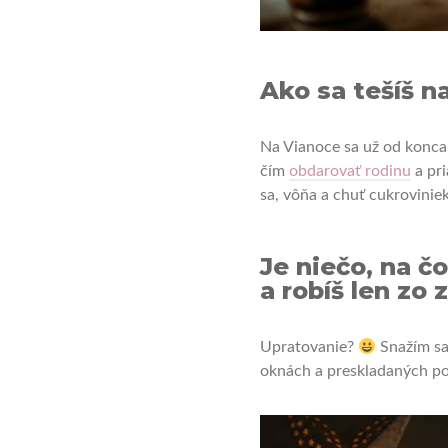
Ako sa tešíš n
Na Vianoce sa už od konca 
čím
obdarovať
rodinu
a pri
sa, vôňa a chuť cukrovinie
Je niečo, na č
a robíš len zo
Upratovanie?
Snažím sa
oknách a preskladaných pol