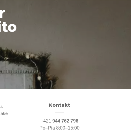
r
ito
Kontakt
u,
 aké
+421
944 762 796
Po–Pia 8:00–15:00