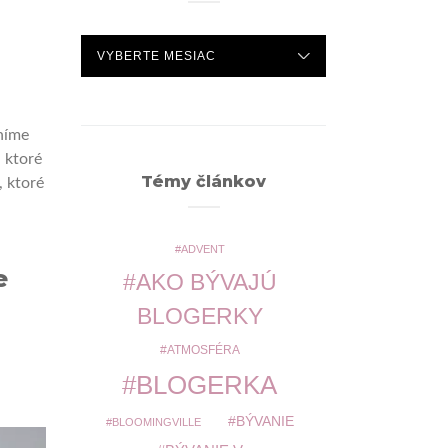
ARCHÍV
níme
 ktoré
Témy článkov
, ktoré
ADVENT
e
AKO BÝVAJÚ
BLOGERKY
ATMOSFÉRA
BLOGERKA
BÝVANIE
BLOOMINGVILLE