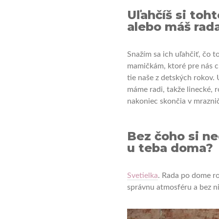
Uľahčíš si toh
alebo máš rada
Snažím sa ich uľahčiť, čo 
mamičkám, ktoré pre nás ch
tie naše z detských rokov.
máme radi, takže linecké, 
nakoniec skončia v mrazni
Bez čoho si n
u teba doma?
Svetielka
. Rada po dome ro
správnu atmosféru a bez ni