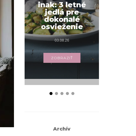
inak: 3 letné
interié
jedlá pre
v inš
dokonalé
udrža
osvieženie
14.
03.08.26
ZOB
ZOBRAZIŤ
Archív