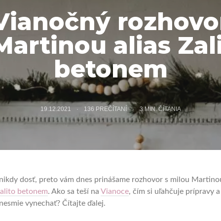
Vianočný rozhovo
Martinou alias Zal
betonem
19.12.2021
136 PREČÍTANÍ
3
MIN. ČÍTANIA
e nikdy dosť, preto vám dnes prinášame rozhovor s milou Martino
alito betonem
. Ako sa teší na
Vianoce
, čím si uľahčuje prípravy a
nesmie vynechať? Čítajte ďalej.