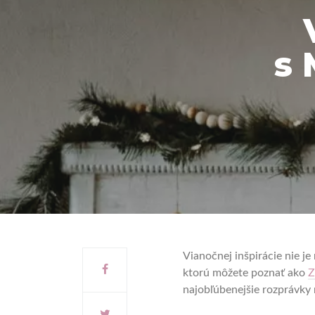
s 
Vianočnej inšpirácie nie j
ktorú môžete poznať ako
Z
najobľúbenejšie rozprávky 