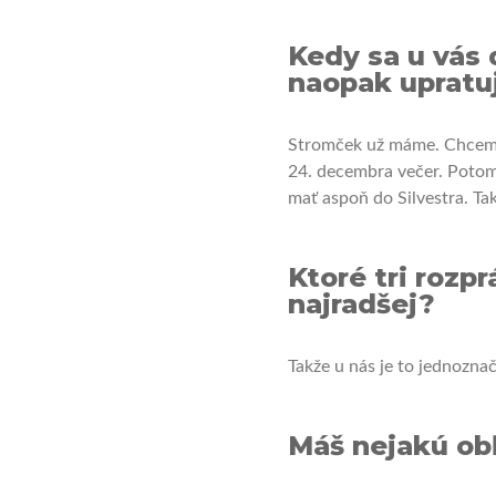
Kedy sa u vás
naopak upratu
Stromček už máme. Chcem si
24. decembra večer. Potom 
mať aspoň do Silvestra. Tak
Ktoré tri rozp
najradšej?
Takže u nás je to jednozna
Máš nejakú ob