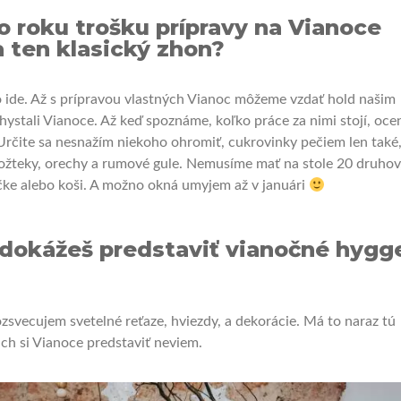
to roku trošku prípravy na Vianoce
 ten klasický zhon?
to ide. Až s prípravou vlastných Vianoc môžeme vzdať hold našim
ystali Vianoce. Až keď spoznáme, koľko práce za nimi stojí, oce
 Určite sa nesnažím niekoho ohromiť, cukrovinky pečiem len také,
rožteky, orechy a rumové gule. Nemusíme mať na stole 20 druhov
čke alebo koši. A možno okná umyjem až v januári
edokážeš predstaviť vianočné hygg
zsvecujem svetelné reťaze, hviezdy, a dekorácie. Má to naraz tú
ch si Vianoce predstaviť neviem.