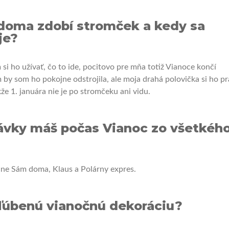
 doma zdobí stromček a kedy sa
je?
 ho užívať, čo to ide, pocitovo pre mňa totiž Vianoce končí
by som ho pokojne odstrojila, ale moja drahá polovička si ho pr
že 1. januára nie je po stromčeku ani vidu.
rávky máš počas Vianoc zo všetkéh
čne Sám doma, Klaus a Polárny expres.
ľúbenú vianočnú dekoráciu?