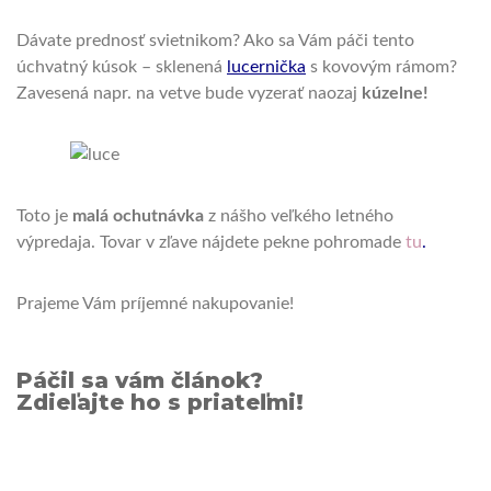
Dávate prednosť svietnikom?
Ako sa Vám páči tento
úchvatný kúsok – sklenená
lucernička
s kovovým rámom?
Zavesená napr. na vetve bude vyzerať naozaj
kúzelne!
Toto je
malá ochutnávka
z nášho veľkého letného
výpredaja.
Tovar v zľave nájdete pekne pohromade
tu
.
Prajeme Vám príjemné nakupovanie!
Páčil sa vám článok?
Zdieľajte ho s priateľmi!