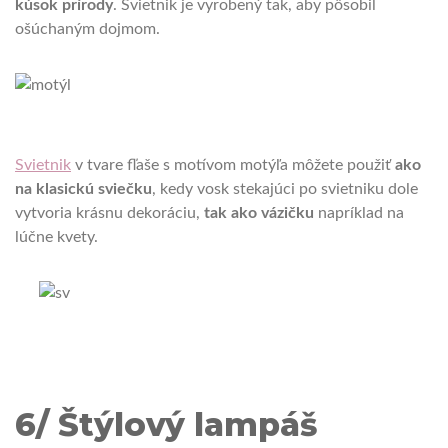
kúsok prírody
.
Svietnik je vyrobený tak, aby pôsobil
ošúchaným dojmom.
Svietnik
v tvare fľaše s motívom motýľa môžete použiť
ako
na klasickú sviečku
, kedy vosk stekajúci po svietniku dole
vytvoria krásnu dekoráciu,
tak ako vázičku
napríklad na
lúčne kvety.
6/ Štýlový lampáš