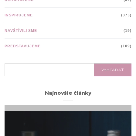
INŠPIRUJEME
(373)
NAVŠTÍVILI SME
(19)
PREDSTAVUJEME
(109)
VYHĽADÁVANIE:
VYHĽADAŤ
Najnovšie články