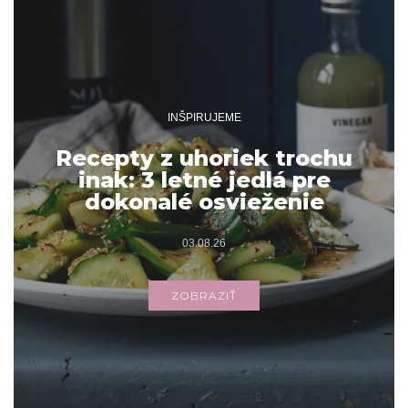
INŠPIRUJEME
Recepty z uhoriek trochu
inak: 3 letné jedlá pre
dokonalé osvieženie
03.08.26
ZOBRAZIŤ
Archív