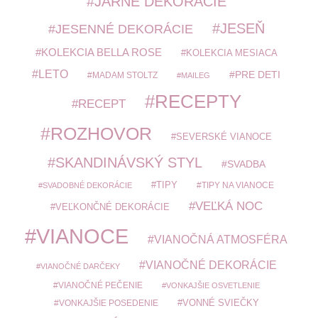
JARNÉ DEKORÁCIE
JESEŇ
JESENNÉ DEKORÁCIE
KOLEKCIA BELLA ROSE
KOLEKCIA MESIACA
LETO
PRE DETI
MADAM STOLTZ
MAILEG
RECEPTY
RECEPT
ROZHOVOR
SEVERSKÉ VIANOCE
SKANDINÁVSKÝ STYL
SVADBA
TIPY
TIPY NA VIANOCE
SVADOBNÉ DEKORÁCIE
VEĽKÁ NOC
VEĽKONČNÉ DEKORÁCIE
VIANOCE
VIANOČNÁ ATMOSFÉRA
VIANOČNÉ DEKORÁCIE
VIANOČNÉ DARČEKY
VIANOČNÉ PEČENIE
VONKAJŠIE OSVETLENIE
VONKAJŠIE POSEDENIE
VONNÉ SVIEČKY