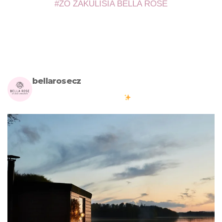
ZO ZÁKULISIA BELLA ROSE
bellarosecz
Milujete skandinávský design? Pojďte s námi vytvářet krásnou
atmosféru ve vašich domovech
#bellarosecz