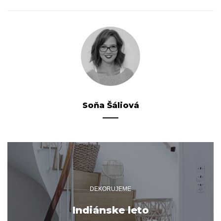
Soňa Šáliová
DEKORUJEME
Indiánske leto