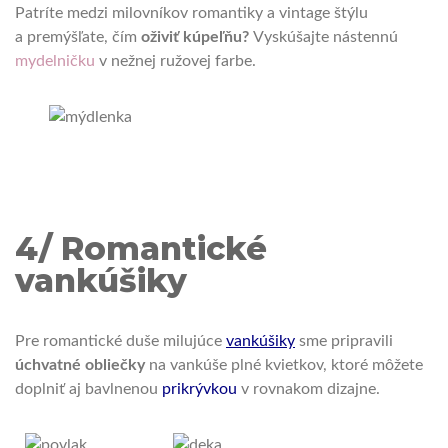
Patríte medzi milovníkov romantiky a vintage štýlu
a premýšľate, čím
oživiť kúpeľňu?
Vyskúšajte nástennú
mydelničku
v nežnej ružovej farbe.
4/ Romantické
vankúšiky
Pre romantické duše milujúce
vankúšiky
sme pripravili
úchvatné obliečky
na vankúše plné kvietkov, ktoré môžete
doplniť aj bavlnenou
prikrývkou
v rovnakom dizajne.