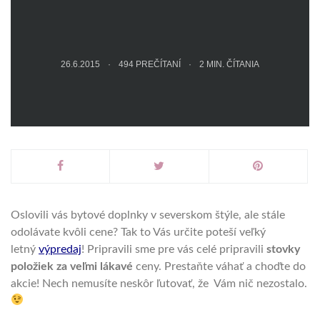
26.6.2015
494 PREČÍTANÍ
2
MIN. ČÍTANIA
Oslovili vás bytové doplnky v severskom štýle, ale stále
odolávate kvôli cene?
Tak to Vás určite poteší veľký
letný
výpredaj
! Pripravili sme pre vás celé pripravili
stovky
položiek za veľmi lákavé
ceny.
Prestaňte váhať a choďte do
akcie!
Nech nemusíte neskôr ľutovať, že Vám nič nezostalo.