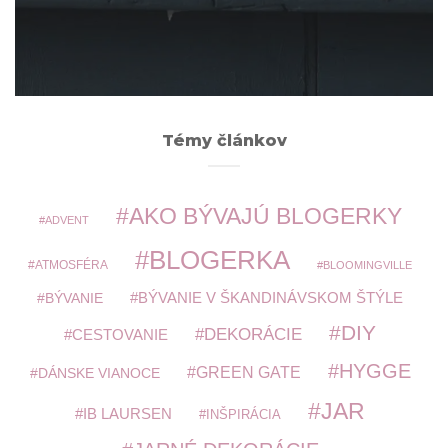
ARCHÍV
Témy článkov
AKO BÝVAJÚ BLOGERKY
ADVENT
BLOGERKA
ATMOSFÉRA
BLOOMINGVILLE
BÝVANIE V ŠKANDINÁVSKOM ŠTÝLE
BÝVANIE
DIY
DEKORÁCIE
CESTOVANIE
HYGGE
GREEN GATE
DÁNSKE VIANOCE
JAR
IB LAURSEN
INŠPIRÁCIA