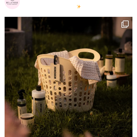
Milujete skandinávský design? Pojďte s námi vytvářet krásnou
atmosféru ve vašich domovech
#bellarosecz