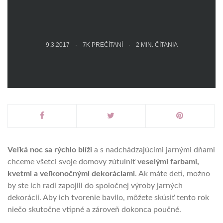
9.3.2017
7K PREČÍTANÍ
2
MIN. ČÍTANIA
Veľká noc sa rýchlo blíži
a s nadchádzajúcimi jarnými dňami
chceme všetci svoje domovy zútulniť
veselými farbami,
kvetmi a veľkonočnými dekoráciami
. Ak máte deti, možno
by ste ich radi zapojili do spoločnej výroby jarných
dekorácií. Aby ich tvorenie bavilo, môžete skúsiť tento rok
niečo skutočne vtipné a zároveň dokonca poučné.