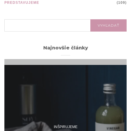
PREDSTAVUJEME
(109)
VYHĽADÁVANIE:
VYHĽADAŤ
Najnovšie články
INŠPIRUJEME