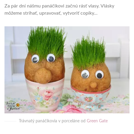
Za pár dní nášmu panáčikovi začnú rásť vlasy. Vlásky
môžeme strihať, upravovať, vytvoriť copíky…
Trávnatý panáčikovia v porceláne od
Green Gate