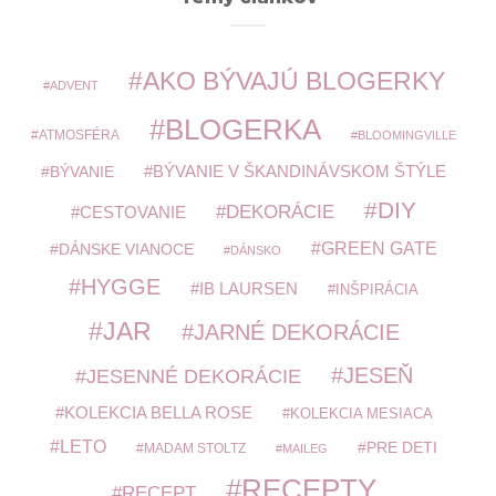
AKO BÝVAJÚ BLOGERKY
ADVENT
BLOGERKA
ATMOSFÉRA
BLOOMINGVILLE
BÝVANIE V ŠKANDINÁVSKOM ŠTÝLE
BÝVANIE
DIY
DEKORÁCIE
CESTOVANIE
GREEN GATE
DÁNSKE VIANOCE
DÁNSKO
HYGGE
IB LAURSEN
INŠPIRÁCIA
JAR
JARNÉ DEKORÁCIE
JESEŇ
JESENNÉ DEKORÁCIE
KOLEKCIA BELLA ROSE
KOLEKCIA MESIACA
LETO
PRE DETI
MADAM STOLTZ
MAILEG
RECEPTY
RECEPT