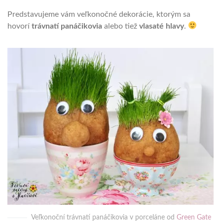
Predstavujeme vám veľkonočné dekorácie, ktorým sa
hovorí
trávnatí panáčikovia
alebo tiež
vlasaté hlavy
.
Veľkonoční trávnatí panáčikovia v porceláne od
Green Gate