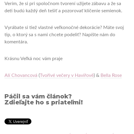
Verím, že si pri spoločnom tvorení užijete zábavu a že sa
deti budú každý deň tešiť a pozorovať klíčenie semienok.
Vyrábate si tiež vlastné veľkonočné dekorácie? Máte svoj
tip, o ktorý sa s nami chcete podeliť? Napíšte nám do
komentára.
Krásnu Veľká noc vám praje
Alí Chovancová
(
Tvořivé večery v Havířově
) &
Bella Rose
Páčil sa vám článok?
Zdieľajte ho s priateľmi!