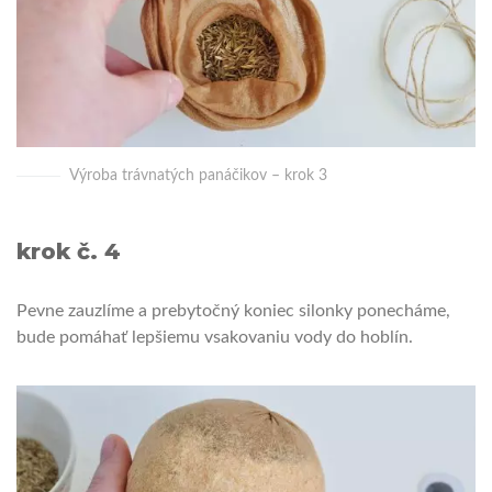
Výroba trávnatých panáčikov – krok 3
krok č. 4
Pevne zauzlíme a prebytočný koniec silonky ponecháme,
bude pomáhať lepšiemu vsakovaniu vody do hoblín.