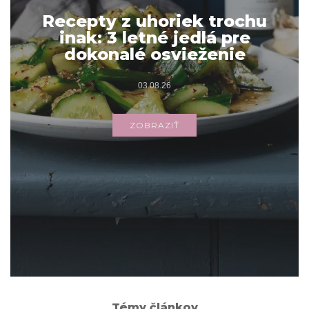
Recepty z uhoriek trochu
inak: 3 letné jedlá pre
dokonalé osvieženie
03.08.26
ZOBRAZIŤ
Archív
ARCHÍV
Témy článkov