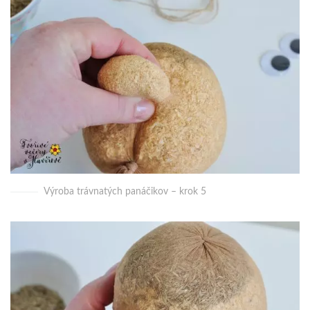
Výroba trávnatých panáčikov – krok 5