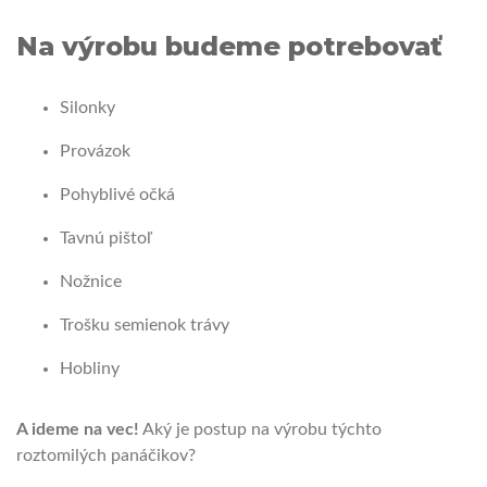
Na výrobu budeme potrebovať
Silonky
Provázok
Pohyblivé očká
Tavnú pištoľ
Nožnice
Trošku semienok trávy
Hobliny
A ideme na vec!
Aký je postup na výrobu týchto
roztomilých panáčikov?