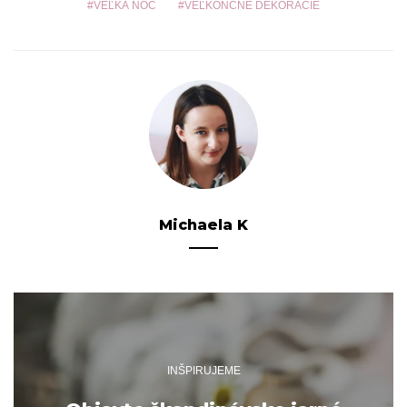
VEĽKÁ NOC
VEĽKONČNÉ DEKORÁCIE
Michaela K
INŠPIRUJEME