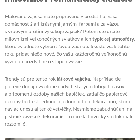
Maľované vajíčka máte pripravené v predstihu, vaša
domácnosť žiari krásnymi jarnými farbami a za vázou
s vŕbovým prútím vykukuje zajačik? Potom ste určite
milovníkmi veľkonočných sviatkov a ich
typickej atmosféry
,
ktorú zvládnete vytvoriť ľavou-zadnou. Skúste však tohto
roku pridať niečo nové, čo vašu každoročnú veľkonočnú
výzdobu pozdvihne o stupeň vyššie.
Trendy sú pre tento rok
látkové vajíčka
. Napríklad tie
pletené dodajú výzdobe nádych starých dobrých časov
a pripomenú ozdoby našich babičiek, zatiaľ čo papierové
ozdoby budú striedmou a jednoduchou dekoráciou, ktorú
naviac unesú aj tenké vetvičky. Nesmieme zabudnúť ani na
plstené závesné dekorácie
– napríklad ovečky sú dokonale
roztomilé!