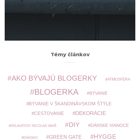
Archív
ARCHÍV
Témy článkov
AKO BÝVAJÚ BLOGERKY
ATMOSFÉRA
BLOGERKA
BÝVANIE
BÝVANIE V ŠKANDINÁVSKOM ŠTÝLE
DEKORÁCIE
CESTOVANIE
DIY
DÁNSKE VIANOCE
DELIKATESY NICOLAS VAHÉ
HYGGE
GREEN GATE
DÁNSKO