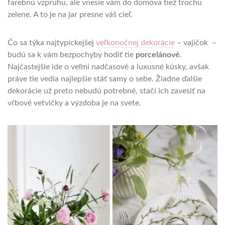
farebnú vzpruhu, ale vnesie vám do domova tiež trochu
zelene. A to je na jar presne váš cieľ.
Čo sa týka najtypickejšej
veľkonočnej dekorácie
– vajíčok –
budú sa k vám bezpochyby hodiť tie
porcelánové
.
Najčastejšie ide o veľmi nadčasové a luxusné kúsky, avšak
práve tie vedia najlepšie stáť samy o sebe. Žiadne ďalšie
dekorácie už preto nebudú potrebné, stačí ich zavesiť na
vŕbové vetvičky a výzdoba je na svete.