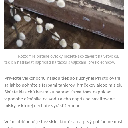
Roztomilé plstené ovečky môžete ako zavesiť na vetvičku,
tak ich naskladať napríklad na tácku s vajíčkami pre koledníkov.
Priveďte veľkonočnú náladu tiež do kuchyne! Pri stolovaní
sa ľahko pohráte s farbami tanierov, hrnčekov alebo misiek.
Skúste klasickú keramiku nahradiť
smaltom
, napríklad
v podobe džbánika na vodu alebo napríklad smaltovanej
misky, v ktorej necháte vyrásť žeruchu.
Veľmi obľúbené je tiež
sklo
, ktoré sa na prvý pohľad nemusí