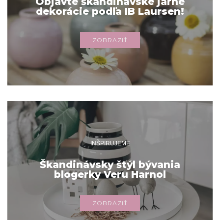
Objavte škandinávske jarné
dekorácie podľa IB Laursen!
ZOBRAZIŤ
INŠPIRUJEME
Škandinávsky štýl bývania
blogerky Veru Harnol
ZOBRAZIŤ