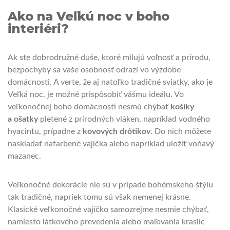
Ako na Veľkú noc v boho
interiéri?
Ak ste dobrodružné duše, ktoré milujú voľnosť a prírodu,
bezpochyby sa vaše osobnosť odrazí vo výzdobe
domácnosti. A verte, že aj natoľko tradičné sviatky, ako je
Veľká noc, je možné prispôsobiť vášmu ideálu. Vo
veľkonočnej boho domácnosti nesmú chýbať
košíky
a ošatky
pletené z prírodných vláken, napríklad vodného
hyacintu, prípadne z
kovových drôtikov
. Do nich môžete
naskladať nafarbené vajíčka alebo napríklad uložiť voňavý
mazanec.
Veľkonočné dekorácie nie sú v prípade bohémskeho štýlu
tak tradičné, napriek tomu sú však nemenej krásne.
Klasické veľkonočné vajíčko samozrejme nesmie chýbať,
namiesto látkového prevedenia alebo maľovania kraslíc