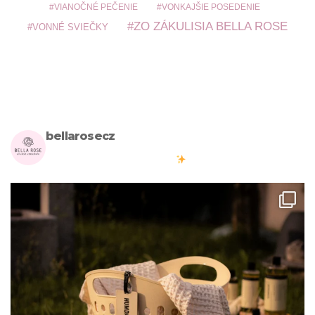
VIANOČNÉ PEČENIE
VONKAJŠIE POSEDENIE
ZO ZÁKULISIA BELLA ROSE
VONNÉ SVIEČKY
bellarosecz
Milujete skandinávský design? Pojďte s námi vytvářet krásnou
atmosféru ve vašich domovech
#bellarosecz