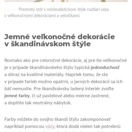
Prestretý stôl v minimalistickom štýle rozžiari váza
s veľkonočnými dekoráciami a vetvičkami.
Jemné veľkonočné dekorácie
v škandinávskom štýle
Rovnako ako pre celoročné dekorácie, aj pre tie veľkonočné
je v prípade škandinávskeho štýlu typická
jednoduchosť
a dôraz na kvalitné materiály. Napriek tomu, že ste
v prípade farieb možno opatrní, u jarných dekorácií sa ich
báť nemusíte. Pre škandinávsky ladený interiér zvoľte
jemné farby
, či už pastelové alebo mierne zastrené,
a doplňte tak neutrálny nábytok.
Farby môžete do svojho škandi štýlu zakomponovať
napríklad pomocou
vázy
, ktorá dodá nielen tak potrebnú