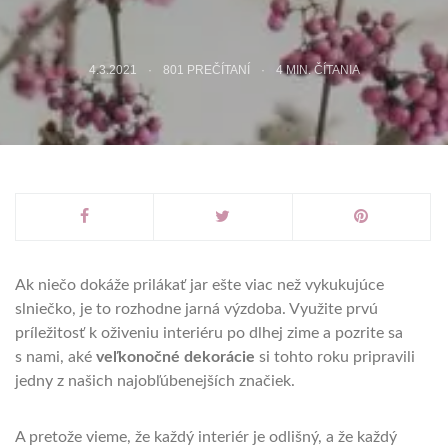
4.3.2021
801 PREČÍTANÍ
4
MIN. ČÍTANIA
Ak niečo dokáže prilákať jar ešte viac než vykukujúce
slniečko, je to rozhodne jarná výzdoba. Využite prvú
príležitosť k oživeniu interiéru po dlhej zime a pozrite sa
s nami, aké
veľkonočné dekorácie
si tohto roku pripravili
jedny z našich najobľúbenejších značiek.
A pretože vieme, že každý interiér je odlišný, a že každý