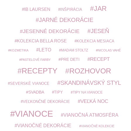
JAR
IB LAURSEN
INŠPIRÁCIA
JARNÉ DEKORÁCIE
JESEŇ
JESENNÉ DEKORÁCIE
KOLEKCIA BELLA ROSE
KOLEKCIA MESIACA
LETO
MADAM STOLTZ
KOZMETIKA
NICOLAS VAHÉ
RECEPT
PRE DETI
PASTELOVÉ FARBY
RECEPTY
ROZHOVOR
SKANDINÁVSKÝ STYL
SEVERSKÉ VIANOCE
SVADBA
TIPY
TIPY NA VIANOCE
VEĽKÁ NOC
VEĽKONČNÉ DEKORÁCIE
VIANOCE
VIANOČNÁ ATMOSFÉRA
VIANOČNÉ DEKORÁCIE
VIANOČNÉ KOLEKCIE