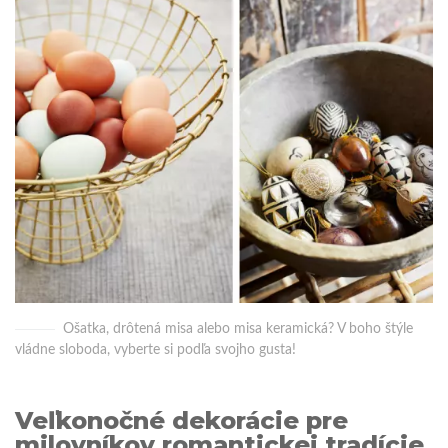
Ošatka, drôtená misa alebo misa keramická? V boho štýle
vládne sloboda, vyberte si podľa svojho gusta!
Veľkonočné dekorácie pre
milovníkov romantickej tradície