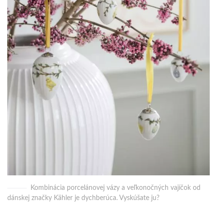
Kombinácia porcelánovej vázy a veľkonočných vajíčok od
dánskej značky Kähler je dychberúca. Vyskúšate ju?