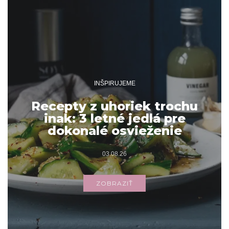
INŠPIRUJEME
Recepty z uhoriek trochu
inak: 3 letné jedlá pre
dokonalé osvieženie
03.08.26
ZOBRAZIŤ