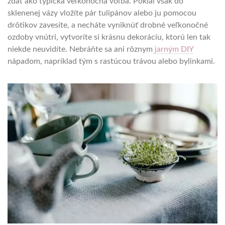
zdať ako typická veľkonočná voľba. Pokiaľ však do
sklenenej vázy vložíte pár tulipánov alebo ju pomocou
drôtikov zavesíte, a necháte vyniknúť drobné veľkonočné
ozdoby vnútri, vytvoríte si krásnu dekoráciu, ktorú len tak
niekde neuvidíte. Nebráňte sa ani rôznym
jarným DIY
nápadom, napríklad tým s rastúcou trávou alebo bylinkami.