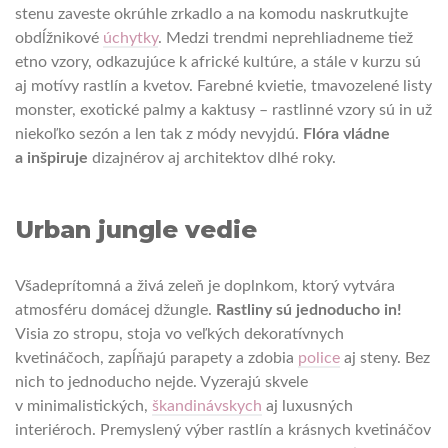
stenu zaveste okrúhle zrkadlo a na komodu naskrutkujte
obdĺžnikové
úchytky
. Medzi trendmi neprehliadneme tiež
etno vzory, odkazujúce k africké kultúre, a stále v kurzu sú
aj motívy rastlín a kvetov. Farebné kvietie, tmavozelené listy
monster, exotické palmy a kaktusy – rastlinné vzory sú in už
niekoľko sezón a len tak z módy nevyjdú.
Flóra vládne
a inšpiruje
dizajnérov aj architektov dlhé roky.
Urban jungle vedie
Všadeprítomná a živá zeleň je doplnkom, ktorý vytvára
atmosféru domácej džungle.
Rastliny sú jednoducho in!
Visia zo stropu, stoja vo veľkých dekoratívnych
kvetináčoch, zapĺňajú parapety a zdobia
police
aj steny. Bez
nich to jednoducho nejde. Vyzerajú skvele
v minimalistických,
škandinávskych
aj luxusných
interiéroch. Premyslený výber rastlín a krásnych kvetináčov