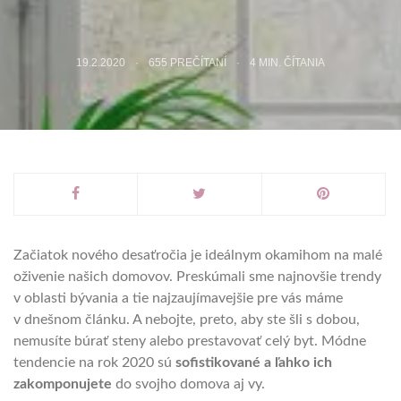
19.2.2020
655 PREČÍTANÍ
4
MIN. ČÍTANIA
Začiatok nového desaťročia je ideálnym okamihom na malé
oživenie našich domovov. Preskúmali sme najnovšie trendy
v oblasti bývania a tie najzaujímavejšie pre vás máme
v dnešnom článku. A nebojte, preto, aby ste šli s dobou,
nemusíte búrať steny alebo prestavovať celý byt. Módne
tendencie na rok 2020 sú
sofistikované a ľahko ich
zakomponujete
do svojho domova aj vy.