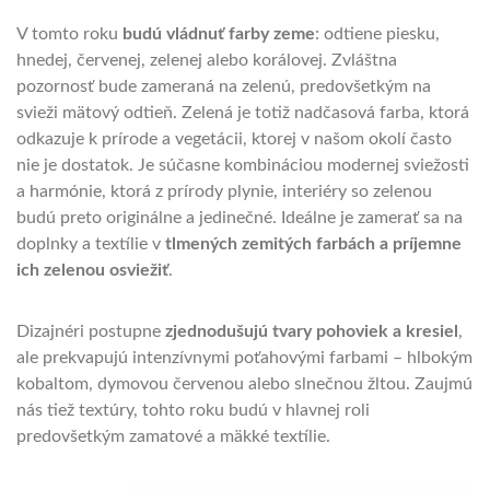
V tomto roku
budú vládnuť farby zeme
: odtiene piesku,
hnedej, červenej, zelenej alebo korálovej. Zvláštna
pozornosť bude zameraná na zelenú, predovšetkým na
svieži mätový odtieň. Zelená je totiž nadčasová farba, ktorá
odkazuje k prírode a vegetácii, ktorej v našom okolí často
nie je dostatok. Je súčasne kombináciou modernej sviežosti
a harmónie, ktorá z prírody plynie, interiéry so zelenou
budú preto originálne a jedinečné. Ideálne je zamerať sa na
doplnky a textílie v
tlmených zemitých farbách a príjemne
ich zelenou osviežiť
.
Dizajnéri postupne
zjednodušujú tvary pohoviek a kresiel
,
ale prekvapujú intenzívnymi poťahovými farbami – hlbokým
kobaltom, dymovou červenou alebo slnečnou žltou. Zaujmú
nás tiež textúry, tohto roku budú v hlavnej roli
predovšetkým zamatové a mäkké textílie.