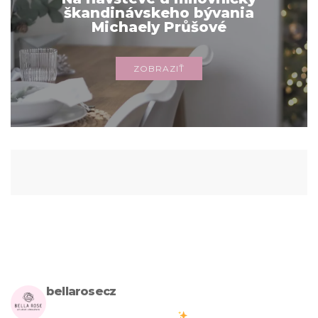
škandinávskeho bývania
Michaely Průšové
ZOBRAZIŤ
bellarosecz
Milujete skandinávský design? Pojďte s námi vytvářet krásnou
atmosféru ve vašich domovech
#bellarosecz