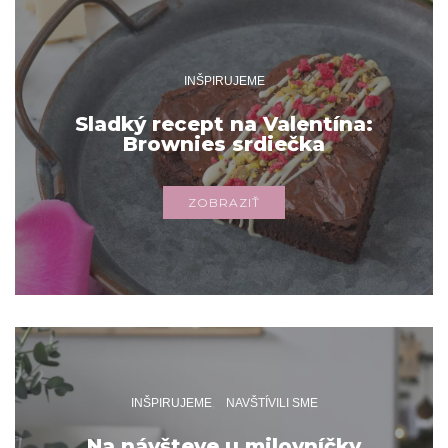
INŠPIRUJEME
Sladký recept na Valentína:
Brownies srdiečka
ZOBRAZIŤ
INŠPIRUJEME
NAVŠTÍVILI SME
Na návšteve u milovníčky