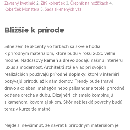
Závesný kvetináč
2.
Žltý koberček
3.
Črepník na nožičkách
4.
Koberček Monstera
5.
Sada sklenených váz
Bližšie k prírode
Silné zemité akcenty vo farbách sa skvele hodia
k prírodným materiálom, ktoré budú v roku 2020 veľmi
módne. Nadčasový
kameň a drevo
dodajú nášmu interiéru
luxus a modernosť. Architekti stále viac pri svojich
realizáciách používajú
prírodné doplnky
, ktoré v interiéri
pozývajú prírodu až k nám domov. Trendy bude tmavé
drevo ako eben, mahagón nebo palisander a teplé, prírodné
odtiene orecha a dubu. Dizajnéri ich smelo kombinujú
s kameňom, kovom aj sklom. Skôr než lesklé povrchy budú
teraz v kurze tie matné.
Nejde si nevšimnúť, že návrat k prírodným materiálom je