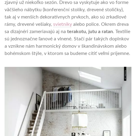
zjavný už niekoľko sezón. Drevo sa vyskytuje ako vo forme
väčšieho nábytku (konferenční stolíky, drevené stoličky),
tak aj v menších dekoratívnych prvkoch, ako sú zrkadlové
rámy, drevené vešiaky,
svietniky
alebo police. Okrem dreva
sa dizajnéri zameriavajú aj na
terakotu, jutu a ratan
. Textílie
sú jednoznačne ľanové a vlnené. Stačí pár takých doplnkov
a vznikne nám harmonický domov v škandinávskom alebo
bohémskom štýle, v ktorom sa budeme cítiť veľmi príjemne.