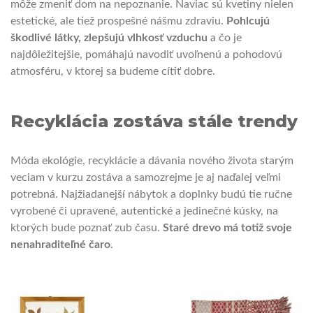
môže zmeniť dom na nepoznanie. Naviac sú kvetiny nielen
estetické, ale tiež prospešné nášmu zdraviu.
Pohlcujú
škodlivé látky, zlepšujú vlhkosť vzduchu
a čo je
najdôležitejšie, pomáhajú navodiť uvoľnenú a pohodovú
atmosféru, v ktorej sa budeme cítiť dobre.
Recyklácia zostáva stále trendy
Móda ekológie, recyklácie a dávania nového života starým
veciam v kurzu zostáva a samozrejme je aj naďalej veľmi
potrebná. Najžiadanejší nábytok a doplnky budú tie ručne
vyrobené či upravené, autentické a jedinečné kúsky, na
ktorých bude poznať zub času.
Staré drevo má totiž svoje
nenahraditeľné čaro
.