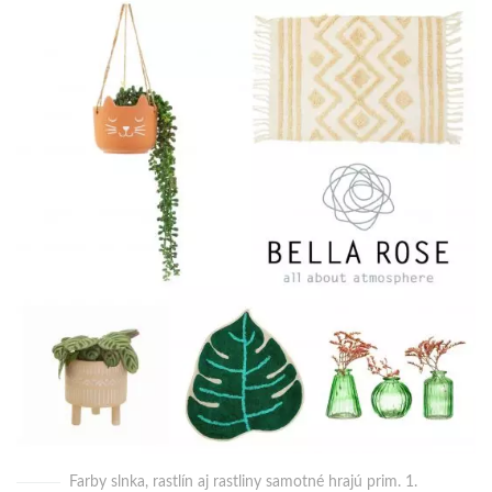
Farby slnka, rastlín aj rastliny samotné hrajú prim. 1.