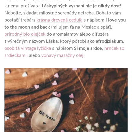
k nemu prežívate.
Láskyplných vyznaní nie je nikdy dosť!
Nebojte, skladať milostné serenády netreba. Bohato vám
postačí trebárs
krásna drevená ceduľa
s nápisom
I love you
to the moon and back
(milujem ťa na Mesiac a späť),
prírodný bio olejček
do aromalampy alebo difuzéra
s výrečným názvom
Láska
, ktorý pôsobí ako
afrodiziakum
,
osobitá vintage lyžička
s nápisom
Si moje srdce
,
hrnček so
srdiečkami
, alebo
voňavý masážny olej
.