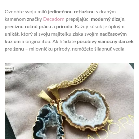
Ozdobte svoju milú
jedinečnou retiazkou
s drahým
kameňom značky
Decadorn
prepájajúci
moderný dizajn,
precíznu ručnú prácu
a
prírodu
. Každý kúsok je úplným
unikát
, ktorý si svoju majiteľku získa svojím
nadčasovým
kúzlom
a originalitou. Ak hľadáte
pôsobivý vianočný darček
pre ženu
– milovníčku prírody, nemôžete šliapnuť vedľa.