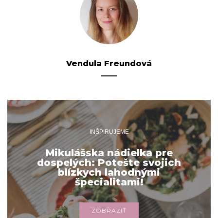
Vendula Freundová
INŠPIRUJEME
Mikulášska nádielka pre
dospelých: Potešte svojich
blízkych lahodnými
špecialitami!
ZOBRAZIŤ