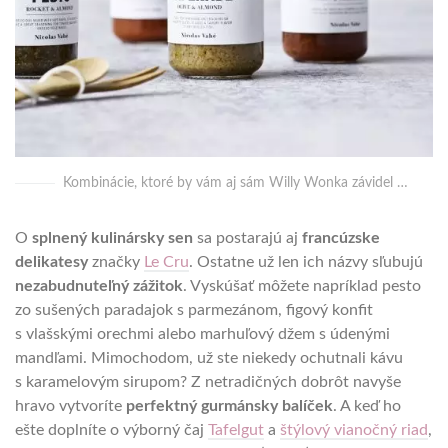
Kombinácie, ktoré by vám aj sám Willy Wonka závidel …
O
splnený kulinársky sen
sa postarajú aj
francúzske
delikatesy
značky
Le Cru
. Ostatne už len ich názvy sľubujú
nezabudnuteľný zážitok
. Vyskúšať môžete napríklad pesto
zo sušených paradajok s parmezánom, figový konfit
s vlašskými orechmi alebo marhuľový džem s údenými
mandľami. Mimochodom, už ste niekedy ochutnali kávu
s karamelovým sirupom? Z netradičných dobrôt navyše
hravo vytvoríte
perfektný gurmánsky balíček
. A keď ho
ešte doplníte o výborný čaj
Tafelgut
a
štýlový vianočný riad
,