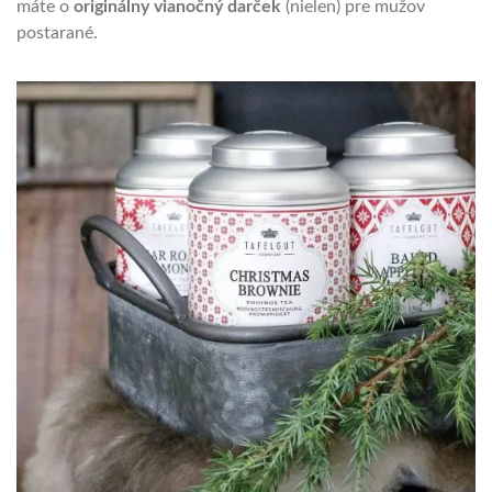
máte o
originálny vianočný darček
(nielen) pre mužov
postarané.