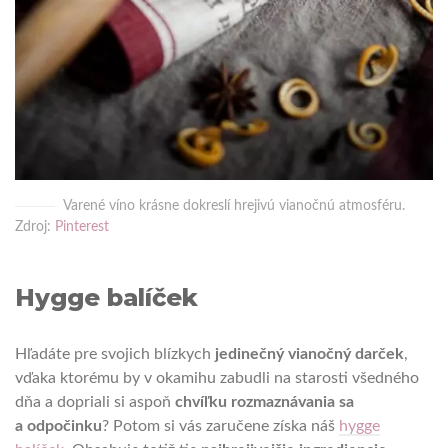
Varené víno krásne dokreslí hrejivú vianočnú atmosféru.
Zdroj:
Pinterest
Hygge balíček
Hľadáte pre svojich blízkych
jedinečný vianočný darček
,
vďaka ktorému by v okamihu zabudli na starosti všedného
dňa a dopriali si aspoň
chvíľku rozmaznávania sa
a odpočinku
? Potom si vás zaručene získa náš
hygge