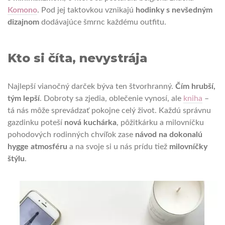
Komono
. Pod jej taktovkou vznikajú
hodinky s nevšedným
dizajnom
dodávajúce šmrnc každému outfitu.
Kto si číta, nevystrája
Najlepší vianočný darček býva ten štvorhranný.
Čím hrubší,
tým lepší
. Dobroty sa zjedia, oblečenie vynosí, ale
kniha
–
tá nás môže sprevádzať pokojne celý život. Každú správnu
gazdinku poteší
nová kuchárka
, pôžitkárku a milovníčku
pohodových rodinných chvíľok zase
návod na dokonalú
hygge atmosféru
a na svoje si u nás prídu tiež
milovníčky
štýlu
.