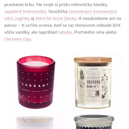
praskanie krbu. Na svoje si prídu milovníčky klasiky,
zapálené knihomolky
, fanúšičky
zmyselných korenených
vôní
,
jogínky
aj
éterické lesné žienky
. A nezabúdame ani na
pánov – tí určite ocenia, keď sa raz domovom nebude šíriť
vôňa vanilky, ale napríklad
tabaku
, Portského vína alebo
čierneho čaju
.