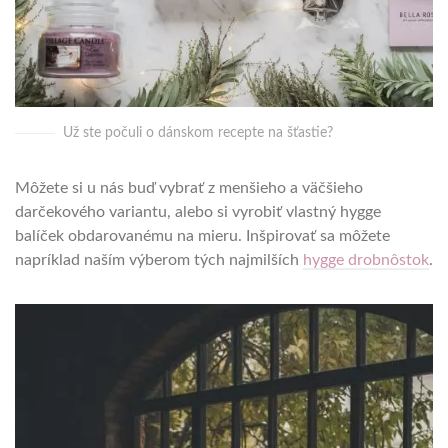
Už ste počuli o dánskom recepte na šťastie?
Môžete si u nás buď vybrať z menšieho a väčšieho
darčekového variantu, alebo si vyrobiť vlastný hygge
balíček obdarovanému na mieru. Inšpirovať sa môžete
napríklad naším výberom tých najmilších
hygge drobnôstok
.