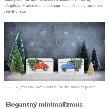
z Anglicka, Francúzska alebo napríklad
z chalupy
uprostred
českého lesa.
Aj „obyčajné“ mydlo dokáže vykúzliť úsmev na perách
Elegantný minimalizmus