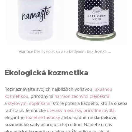
Vianoce bez sviečok sú ako betlehem bez Ježiška …
Ekologická kozmetika
Rozmaznávajte svojich najbližších voňavou
luxusnou
kozmetikou
, prírodnými
harmonizačnými olejčekmi
a
štýlovými doplnkami,
ktoré potešia každého, kto sa o seba
rád stará. Jemnučké
uteráky a osušky
,
prírodné mydlá
,
elegantné
toaletné taštičky
alebo nádherné
darčekové
kozmetické sady
učarujú celej rodine! Nájdete u nás
ekologickú kozmetiku
nielen zo Škandinávie, ale aj