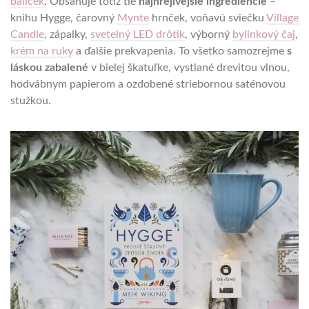
balíček
. Obsahuje totiž tie
najhrejivejšie ingrediencie
–
knihu Hygge, čarovný
Mynte
hrnček, voňavú sviečku
Village
Candle
, zápalky,
svetelný LED drôtik
, výborný
bylinkový čaj
,
krém na ruky
a ďalšie prekvapenia. To všetko samozrejme
s
láskou zabalené
v bielej škatuľke, vystlané drevitou vlnou,
hodvábnym papierom a ozdobené striebornou saténovou
stužkou.