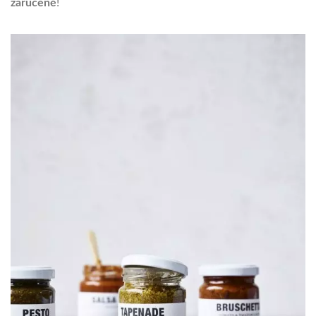
zaručené
!