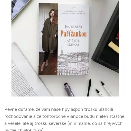
Pevne dúfame, že vám naše tipy aspoň trošku uľahčili
rozhodovanie a že tohtoročné Vianoce budú nielen šťastné
a veselé, ale aj trošku severské (minimálne, čo sa hrejivých
hygge chvíľok týka)!