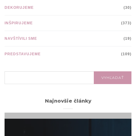
DEKORUJEME
(30)
INŠPIRUJEME
(373)
NAVŠTÍVILI SME
(19)
PREDSTAVUJEME
(109)
VYHĽADÁVANIE:
VYHĽADAŤ
Najnovšie články