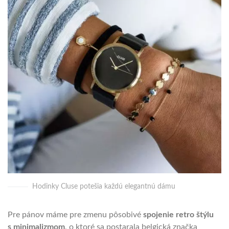
Hodinky Cluse potešia každú elegantnú dámu
Pre pánov máme pre zmenu pôsobivé
spojenie retro štýlu
s minimalizmom
, o ktoré sa postarala belgická značka