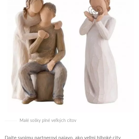
Malé sošky plné veľkých citov
Dajte svojmu partnerovi najavo, ako veľmi hlboké city