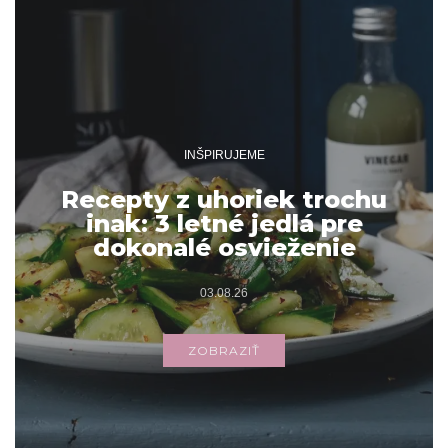
INŠPIRUJEME
Recepty z uhoriek trochu
inak: 3 letné jedlá pre
dokonalé osvieženie
03.08.26
ZOBRAZIŤ