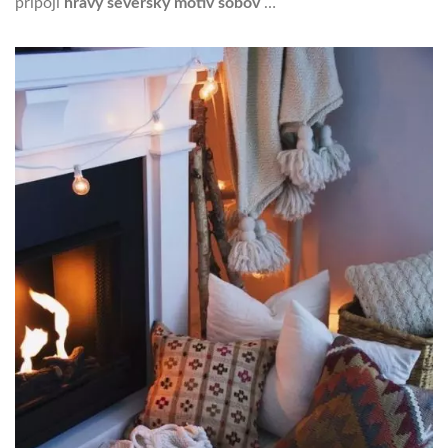
pripojí
hravý severský motív sobov
…