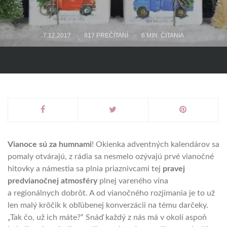
7.12.2017
817 PREČÍTANÍ
6
MIN. ČÍTANIA
Vianoce sú za humnami
! Okienka adventných kalendárov sa
pomaly otvárajú, z rádia sa nesmelo ozývajú prvé vianočné
hitovky a námestia sa plnia priaznivcami tej
pravej
predvianočnej atmosféry
plnej vareného vína
a regionálnych dobrôt. A od vianočného rozjímania je to už
len malý krôčik k obľúbenej konverzácii na tému darčeky.
„Tak čo, už ich máte?“ Snáď každý z nás má v okolí aspoň