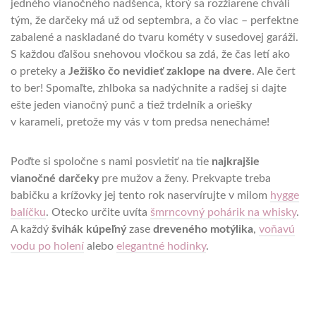
jedného vianočného nadšenca, ktorý sa rozžiarene chváli
tým, že darčeky má už od septembra, a čo viac – perfektne
zabalené a naskladané do tvaru kométy v susedovej garáži.
S každou ďalšou snehovou vločkou sa zdá, že čas letí ako
o preteky a
Ježiško čo nevidieť zaklope na dvere
. Ale čert
to ber! Spomaľte, zhlboka sa nadýchnite a radšej si dajte
ešte jeden vianočný punč a tiež trdelník a oriešky
v karameli, pretože my vás v tom predsa nenecháme!
Poďte si spoločne s nami posvietiť na tie
najkrajšie
vianočné darčeky
pre mužov a ženy. Prekvapte treba
babičku a krížovky jej tento rok naservírujte v milom
hygge
balíčku
. Otecko určite uvíta
šmrncovný pohárik na whisky
.
A každý
švihák kúpeľný
zase
dreveného motýlika
,
voňavú
vodu po holení
alebo
elegantné hodinky
.