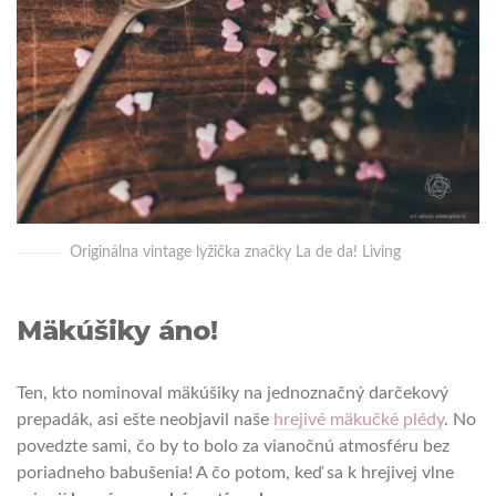
Originálna vintage lyžička značky La de da! Living
Mäkúšiky áno!
Ten, kto nominoval mäkúšiky na jednoznačný darčekový
prepadák, asi ešte neobjavil naše
hrejivé mäkučké plédy
. No
povedzte sami, čo by to bolo za vianočnú atmosféru bez
poriadneho babušenia! A čo potom, keď sa k hrejivej vlne