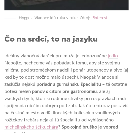
Hygge a Vianoce idú ruka v ruke. Zdroj:
Pinterest
Čo na srdci, to na jazyku
Ideálny vianočný darček pre muža je jednoznačne
jedlo
.
Nebojte, nechceme vás pobádať k tomu, aby ste svojmu
milému pod stromčekom nadelili pohár utopencov a pivo (aj
keď by to dosť možno malo úspech). Naopak Vianoce si
zaslúžia nejakú
poriadnu gurmánsku špecialitu
– tá ostatne
poteší nielen
pánov s citom pre gastronómiu
, ale aj
všetkých tých, ktorí si rodinné chvíľky pri rozprávkach radi
spríjemnia niečím dobrým pod zub. Tak čo tentoraz postaviť
na čestné miesto vedľa lineckých koliesok a vanilkových
rožtekov trebárs nejakú tú špecialitu od vyhláseného
michelinského šéfkuchára
?
Spokojné bruško je vopred