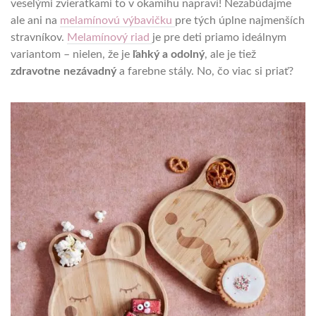
veselými zvieratkami to v okamihu napraví! Nezabúdajme
ale ani na
melamínovú výbavičku
pre tých úplne najmenších
stravníkov.
Melamínový riad
je pre deti priamo ideálnym
variantom – nielen, že je
ľahký a odolný
, ale je tiež
zdravotne nezávadný
a farebne stály. No, čo viac si priať?