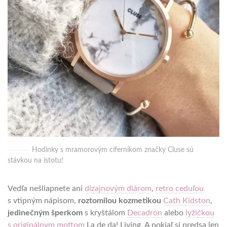
Hodinky s mramorovým ciferníkom značky Cluse sú
stávkou na istotu!
Vedľa nešliapnete ani
dizajnovým diárom
,
retro ceduľou
s vtipným nápisom,
roztomilou kozmetikou
Cath Kidston
,
jedinečným šperkom
s kryštálom
Decadron
alebo
lyžičkou
s originálnym mottom
La de da! Living. A pokiaľ si predsa len