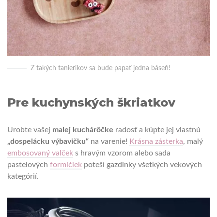
Z takých tanierikov sa bude papať jedna báseň!
Pre kuchynských škriatkov
Urobte vašej
malej kuchárôčke
radosť a kúpte jej vlastnú
„dospelácku výbavičku“
na varenie!
Krásna zásterka
, malý
embosovaný valček
s hravým vzorom alebo sada
pastelových
formičiek
poteší gazdinky všetkých vekových
kategórií.