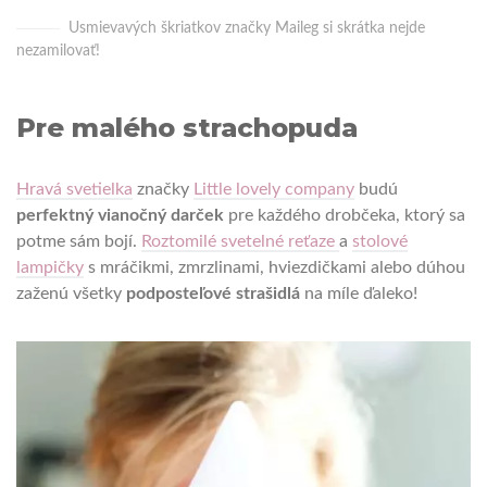
Usmievavých škriatkov značky Maileg si skrátka nejde
nezamilovať!
Pre malého strachopuda
Hravá svetielka
značky
Little lovely company
budú
perfektný vianočný darček
pre každého drobčeka, ktorý sa
potme sám bojí.
Roztomilé svetelné reťaze
a
stolové
lampičky
s mráčikmi, zmrzlinami, hviezdičkami alebo dúhou
zaženú všetky
podposteľové strašidlá
na míle ďaleko!