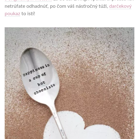
netrúfate odhadnúť, po čom váš násťročný túži,
darčekový
poukaz
to istí!