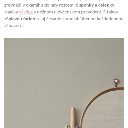
zrovnajú v okamihu do laty roztomilé
sponky a čelenky
značky
Maileg
v nežnom dievčenskom prevedení. S takou
záplavou farieb
sa aj česanie stane obľúbenou každodennou
zábavou …