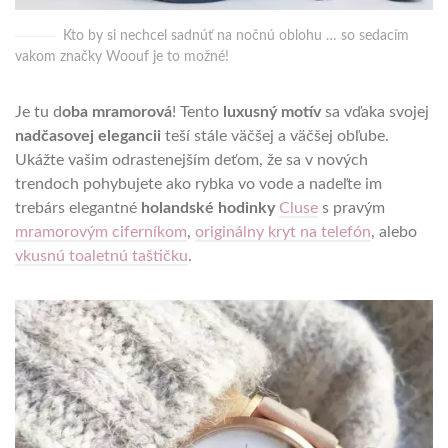
Kto by si nechcel sadnúť na nočnú oblohu … so sedacím
vakom značky Woouf je to možné!
Je tu d
oba mramorová
! Tento
luxusný motív
sa vďaka svojej
nadčasovej elegancii
teší stále väčšej a väčšej obľube.
Ukážte vašim odrastenejším deťom, že sa v nových
trendoch pohybujete ako rybka vo vode a nadeľte im
trebárs elegantné
holandské hodinky
Cluse
s pravým
mramorovým ciferníkom
,
originálny kryt na telefón
, alebo
vkusnú toaletnú taštičku
.