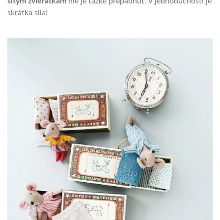
šitým zvieratkám
nie je ťažké prepadnúť. V jednoduchosti je
skrátka sila!