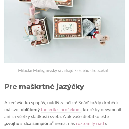
Milučké Maileg myšky si získajú každého drobčeka!
Pre maškrtné jazýčky
A keď všetko spapáš, uvidíš zajačika! Snáď každý drobček
má svoj
obľúbený
tanierik s hrnčekom
, ktoré by nevymenil
ani za všetky sladkosti sveta. A ak vaše dieťatko ešte
„svojho srdca šampióna“
nemá, náš
roztomilý riad
s