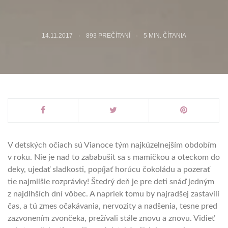
14.11.2017
893 PREČÍTANÍ
5
MIN. ČÍTANIA
V detských očiach sú Vianoce tým najkúzelnejším obdobím
v roku. Nie je nad to zababušit sa s mamičkou a oteckom do
deky, ujedať sladkosti, popíjať horúcu čokoládu a pozerať
tie najmilšie rozprávky! Štedrý deň je pre deti snáď jedným
z najdlhších dní vôbec. A napriek tomu by najradšej zastavili
čas, a tú zmes očakávania, nervozity a nadšenia, tesne pred
zazvonením zvončeka, prežívali stále znovu a znovu. Vidieť