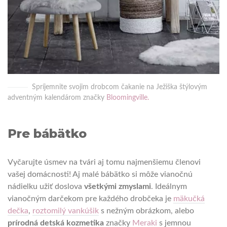
Spríjemnite svojim drobcom čakanie na Ježiška štýlovým
adventným kalendárom značky
Bloomingville.
Pre bábätko
Vyčarujte úsmev na tvári aj tomu najmenšiemu členovi
vašej domácnosti! Aj malé bábätko si môže vianočnú
nádielku užiť doslova
všetkými zmyslami
. Ideálnym
vianočným darčekom pre každého drobčeka je
mäkučká
dečka
,
roztomilý vankúšik
s nežným obrázkom, alebo
prírodná detská kozmetika
značky
Meraki
s jemnou