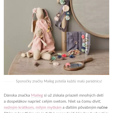
Sponočky značky Maileg potešia každú malú parádnicu!
Dánska značka
Maileg
si už získala priazeň mnohých detí
a dospelákov naprieč celým svetom. Niet sa čomu diviť,
nežným králikom
,
milým myškám
a ďalším pôvabným
ručne