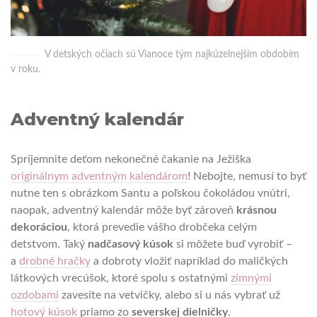
V detských očiach sú Vianoce tým najkúzelnejším obdobím
v roku.
Adventný kalendár
Spríjemnite deťom nekonečné čakanie na Ježiška
originálnym adventným kalendárom
! Nebojte, nemusí to byť
nutne ten s obrázkom Santu a poľskou čokoládou vnútri,
naopak, adventný kalendár môže byť zároveň
krásnou
dekoráciou
, ktorá prevedie vášho drobčeka celým
detstvom. Taký
nadčasový kúsok
si môžete buď vyrobiť –
a
drobné hračky
a dobroty vložiť napríklad do maličkých
látkových vrecúšok, ktoré spolu s ostatnými
zimnými
ozdobami
zavesíte na vetvičky, alebo si u nás vybrať už
hotový kúsok
priamo zo
severskej dielničky
.