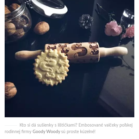
Kto si dá sušienky s líštičkami? Embosované valčeky poľskej
rodinnej firmy
Goody Woody
sú proste kúzelné!