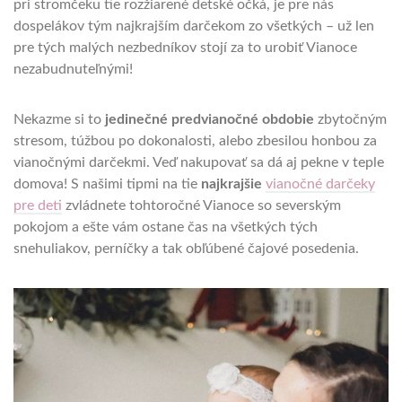
pri stromčeku tie rozžiarené detské očká, je pre nás
dospelákov tým najkrajším darčekom zo všetkých – už len
pre tých malých nezbedníkov stojí za to urobiť Vianoce
nezabudnuteľnými!
Nekazme si to
jedinečné predvianočné obdobie
zbytočným
stresom, túžbou po dokonalosti, alebo zbesilou honbou za
vianočnými darčekmi. Veď nakupovať sa dá aj pekne v teple
domova! S našimi tipmi na tie
najkrajšie
vianočné darčeky
pre deti
zvládnete tohtoročné Vianoce so severským
pokojom a ešte vám ostane čas na všetkých tých
snehuliakov, perníčky a tak obľúbené čajové posedenia.