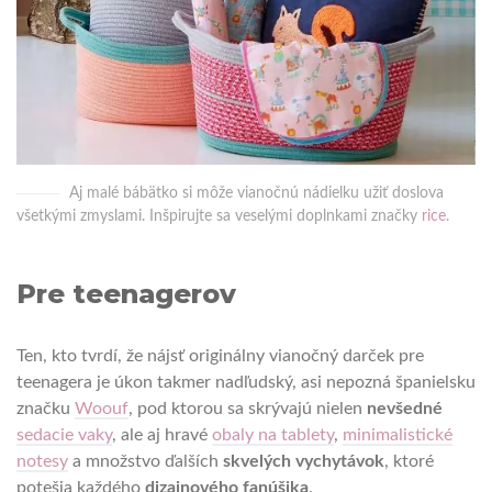
Aj malé bábätko si môže vianočnú nádielku užiť doslova
všetkými zmyslami. Inšpirujte sa veselými doplnkami značky
rice.
Pre teenagerov
Ten, kto tvrdí, že nájsť originálny vianočný darček pre
teenagera je úkon takmer nadľudský, asi nepozná španielsku
značku
Woouf
, pod ktorou sa skrývajú nielen
nevšedné
sedacie vaky
, ale aj hravé
obaly na tablety
,
minimalistické
notesy
a množstvo ďalších
skvelých vychytávok
, ktoré
potešia každého
dizajnového fanúšika
.