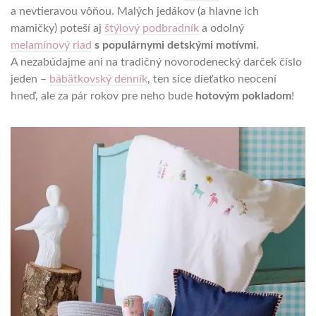
a nevtieravou vôňou. Malých jedákov (a hlavne ich
mamičky) poteší aj
štýlový podbradník
a odolný
melamínový riad
s populárnymi detskými motívmi
.
A nezabúdajme ani na tradičný novorodenecký darček číslo
jeden –
bábätkovský denník
, ten síce dieťatko neocení
hneď, ale za pár rokov pre neho bude
hotovým pokladom
!