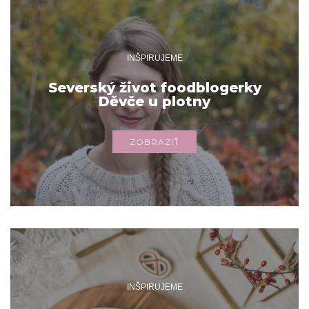
INŠPIRUJEME
Severský život foodblogerky
Děvče u plotny
ZOBRAZIŤ
INŠPIRUJEME