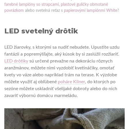
farebné lampióny so strapcami
,
plastové guličky obmotané
povrázkom
alebo svetelná reťaz s
papierovými lampiónmi White
?
LED svetelný drôtik
LED žiarovky, s ktorými sa nudiť nebudete. Upustite uzdu
fantázii a popremýšľajte, aký kúsok by si zaslúžil rozžiariť.
LED drôtiky
sú určené prevažne na dekoráciu rôznych
aranžmánov, môžete nimi vyzdobiť kvetináčiky, omotať
kvety vo váze alebo napríklad trám na terase. K výzdobe
môžete využiť aj obľúbené
poháre Kilner
, do ktorých po
sezóne môžete uskladniť všelijaké dobroty alebo do nich
zavariť výbornú domácu marmeládu.