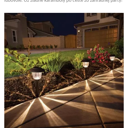
ľubovôle. Už žiadne karamboly po ceste zo záhradnej párty!