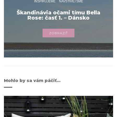
INŠPIRUJEME
NAVŠTÍVILI SME
Škandinávia očami tímu Bella
Rose: časť 1. – Dánsko
ZOBRAZIŤ
Mohlo by sa vám páčiť...