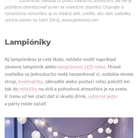
Lucerničky navodia tú pravú sviatočnú atmosféru, ale nie je
potrebné obmedzovať sa len na sviatočné okamihy! Doprajte si
romantickú atmosféru aj vo všedný deň, uvidíte, ako vám svetielka
vyčaria úsmev na tvári! Zdroj: www.pinterest.com
Lampióniky
Aj lampiónikov je celá škála, môžete zvoliť napríklad
závesný lampiónik alebo
lampiónovú LED reťaz
. Hravé
svetielka sa jednoducho nedá nezamilovať si, ozdobia skvele
strop,
kvetináčiky
, zábradlie alebo postačí reťaz položiť len
tak do
mištičky
na stôl a pohodová atmosféra je na svete.
K tomu už len stačí dať si skvelý drink,
výborné jedlo
a párty môže začať!