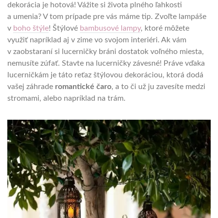
dekorácia je hotová! Vážite si života plného ľahkosti
a umenia? V tom prípade pre vás máme tip. Zvoľte lampáše
v
boho štýle
! Štýlové
bambusové lampy
, ktoré môžete
využiť napríklad aj v zime vo svojom interiéri. Ak vám
v zaobstaraní si lucerničky bráni dostatok voľného miesta,
nemusíte zúfať. Stavte na lucerničky závesné! Práve vďaka
lucerničkám je táto reťaz štýlovou dekoráciou, ktorá dodá
vašej záhrade
romantické čaro
, a to či už ju zavesíte medzi
stromami, alebo napríklad na trám.