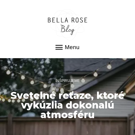
Menu
INŠPIRUJEME
Svetelné reťaze, ktoré
vykúzlia dokonalú
atmosféru