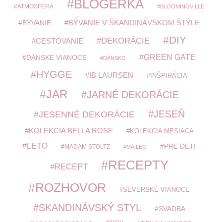
BLOGERKA
ATMOSFÉRA
BLOOMINGVILLE
BÝVANIE V ŠKANDINÁVSKOM ŠTÝLE
BÝVANIE
DIY
DEKORÁCIE
CESTOVANIE
GREEN GATE
DÁNSKE VIANOCE
DÁNSKO
HYGGE
IB LAURSEN
INŠPIRÁCIA
JAR
JARNÉ DEKORÁCIE
JESEŇ
JESENNÉ DEKORÁCIE
KOLEKCIA BELLA ROSE
KOLEKCIA MESIACA
LETO
PRE DETI
MADAM STOLTZ
MAILEG
RECEPTY
RECEPT
ROZHOVOR
SEVERSKÉ VIANOCE
SKANDINÁVSKÝ STYL
SVADBA