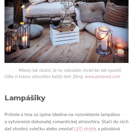
Miesto tak útulné, že ho nebudete chcieť len tak opustiť.
Užite si krásnu atmosféru každý deň! Zdroj:
www.pinterest.com
Lampášiky
Prítmie a tma sú úplne ideálne na rozsvietenie lampášov
a vytvorenie dokonalej romantickej atmosféry. Stačí do nich
dať vhodnú sviečku alebo zmotať
LED drôtik
a pôsobivá