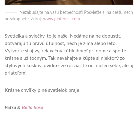
Nezabúdajte na vašu bezpečnosť! Posvieťte si na cestu nech
nezakopnete. Zdroj:
www.pinterest.com
Svetielka a sviečky, to je naše. Nedáme na ne dopustiť,
dotvárajú tú pravú útulnosť, nech je zima alebo leto.
Vytvorte si aj vy, relaxačný kútik ihneď pri dome a spojte
krásne s užitočným. Tak neváhajte a kúpte si niektorý zo
štýlových kúskov, uvidíte, že rozžiarite oči nielen sebe, ale aj
priateľom!
Krásne chvíľky plné svetielok praje
Petra &
Bella Rose