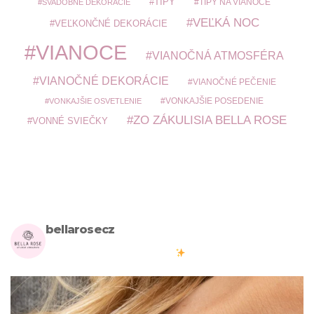
TIPY
TIPY NA VIANOCE
SVADOBNÉ DEKORÁCIE
VEĽKÁ NOC
VEĽKONČNÉ DEKORÁCIE
VIANOCE
VIANOČNÁ ATMOSFÉRA
VIANOČNÉ DEKORÁCIE
VIANOČNÉ PEČENIE
VONKAJŠIE POSEDENIE
VONKAJŠIE OSVETLENIE
ZO ZÁKULISIA BELLA ROSE
VONNÉ SVIEČKY
bellarosecz
Milujete skandinávský design? Pojďte s námi vytvářet krásnou
atmosféru ve vašich domovech
#bellarosecz