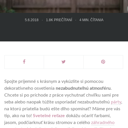
5.6.2018
1.8K PREČÍTANÍ
4
MIN. ČÍTANIA
Spojte príjemné s krásnym a vykúzlite si pomocou
dekoratívneho osvetlenia
nezabudnuteľnú atmosféru
.
Chcete si po príchode z práce vychutnať chvíľku sami pre
seba alebo naopak túžite usporiadať nezabudnuteľnú
párty
,
na ktorú priatelia budú ešte dlho spomínať? Máme pre vás
tip, ako na to!
Svetelné reťaze
dokážu očariť farbami,
jasom, podčiarknuť krásu stromov a celého
záhradného