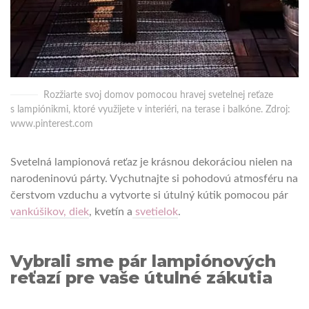
Rozžiarte svoj domov pomocou hravej svetelnej reťaze
s lampiónikmi, ktoré využijete v interiéri, na terase i balkóne. Zdroj:
www.pinterest.com
Svetelná lampionová reťaz je krásnou dekoráciou nielen na
narodeninovú párty. Vychutnajte si pohodovú atmosféru na
čerstvom vzduchu a vytvorte si útulný kútik pomocou pár
vankúšikov, diek
, kvetín a
svetielok
.
Vybrali sme pár lampiónových
reťazí pre vaše útulné zákutia