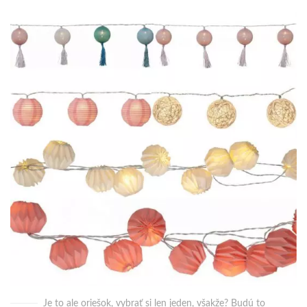
Je to ale oriešok, vybrať si len jeden, všakže? Budú to