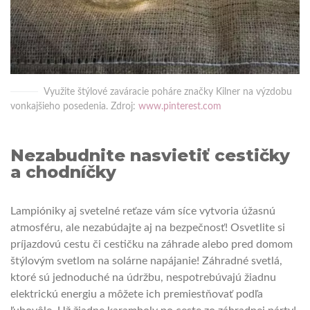
Využite štýlové zaváracie poháre značky Kilner na výzdobu
vonkajšieho posedenia. Zdroj:
www.pinterest.com
Nezabudnite nasvietiť cestičky
a chodníčky
Lampióniky aj svetelné reťaze vám síce vytvoria úžasnú
atmosféru, ale nezabúdajte aj na bezpečnosť! Osvetlite si
príjazdovú cestu či cestičku na záhrade alebo pred domom
štýlovým svetlom na solárne napájanie! Záhradné svetlá,
ktoré sú jednoduché na údržbu, nespotrebúvajú žiadnu
elektrickú energiu a môžete ich premiestňovať podľa