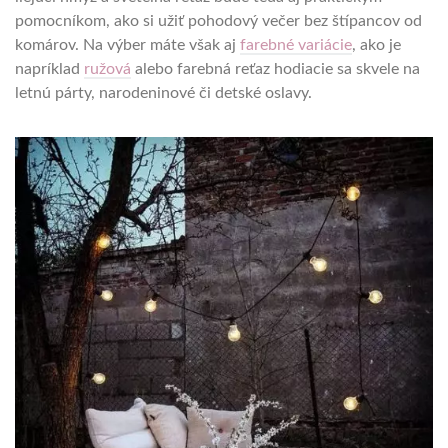
pomocníkom, ako si užiť pohodový večer bez štípancov od
komárov. Na výber máte však aj
farebné variácie
, ako je
napríklad
ružová
alebo farebná reťaz hodiacie sa skvele na
letnú párty, narodeninové či detské oslavy.