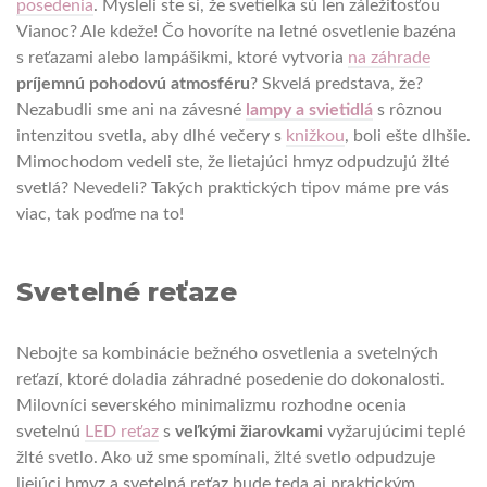
posedenia
. Mysleli ste si, že svetielka sú len záležitosťou
Vianoc? Ale kdeže! Čo hovoríte na letné osvetlenie bazéna
s reťazami alebo lampášikmi, ktoré vytvoria
na záhrade
príjemnú pohodovú atmosféru
? Skvelá predstava, že?
Nezabudli sme ani na závesné
lampy a svietidlá
s rôznou
intenzitou svetla, aby dlhé večery s
knižkou
, boli ešte dlhšie.
Mimochodom vedeli ste, že lietajúci hmyz odpudzujú žlté
svetlá? Nevedeli? Takých praktických tipov máme pre vás
viac, tak poďme na to!
Svetelné reťaze
Nebojte sa kombinácie bežného osvetlenia a svetelných
reťazí, ktoré doladia záhradné posedenie do dokonalosti.
Milovníci severského minimalizmu rozhodne ocenia
svetelnú
LED reťaz
s
veľkými žiarovkami
vyžarujúcimi teplé
žlté svetlo. Ako už sme spomínali, žlté svetlo odpudzuje
liejúci hmyz a svetelná reťaz bude teda aj praktickým