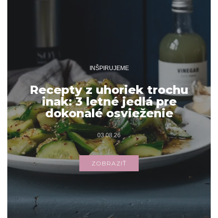
INŠPIRUJEME
Recepty z uhoriek trochu
inak: 3 letné jedlá pre
dokonalé osvieženie
03.08.26
ZOBRAZIŤ
Archív