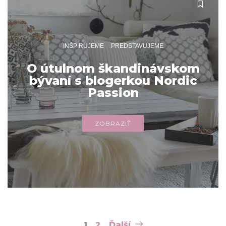
INŠPIRUJEME
PREDSTAVUJEME
O útulnom škandinávskom
bývaní s blogerkou Nordic
Passion
ZOBRAZIŤ
Navigácia
1
2
Ďalší