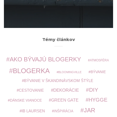
ARCHÍV
Témy článkov
AKO BÝVAJÚ BLOGERKY
ATMOSFÉRA
BLOGERKA
BÝVANIE
BLOOMINGVILLE
BÝVANIE V ŠKANDINÁVSKOM ŠTÝLE
DIY
DEKORÁCIE
CESTOVANIE
HYGGE
GREEN GATE
DÁNSKE VIANOCE
JAR
IB LAURSEN
INŠPIRÁCIA