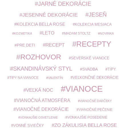
JARNÉ DEKORÁCIE
JESEŇ
JESENNÉ DEKORÁCIE
KOLEKCIA BELLA ROSE
KOLEKCIA MESIACA
LETO
MADAM STOLTZ
KOZMETIKA
NOVINKA
RECEPTY
RECEPT
PRE DETI
ROZHOVOR
SEVERSKÉ VIANOCE
SKANDINÁVSKÝ STYL
SVADBA
TIPY
TIPY NA VIANOCE
VEĽKONČNÉ DEKORÁCIE
VALENTÍN
VIANOCE
VEĽKÁ NOC
VIANOČNÁ ATMOSFÉRA
VIANOČNÉ DARČEKY
VIANOČNÉ DEKORÁCIE
VIANOČNÉ PEČENIE
VONKAJŠIE POSEDENIE
VONKAJŠIE OSVETLENIE
ZO ZÁKULISIA BELLA ROSE
VONNÉ SVIEČKY