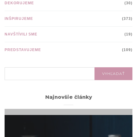
DEKORUJEME
(30)
INŠPIRUJEME
(373)
NAVŠTÍVILI SME
(19)
PREDSTAVUJEME
(109)
VYHĽADÁVANIE:
VYHĽADAŤ
Najnovšie články