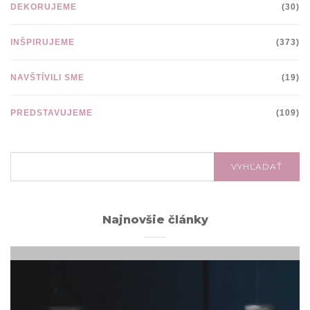
DEKORUJEME
(30)
INŠPIRUJEME
(373)
NAVŠTÍVILI SME
(19)
PREDSTAVUJEME
(109)
VYHĽADÁVANIE:
VYHĽADAŤ
Najnovšie články