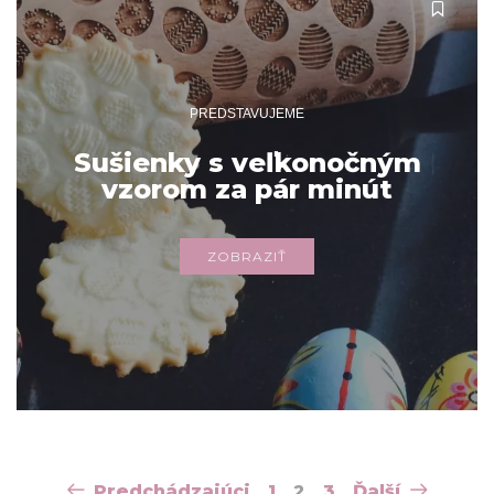
PREDSTAVUJEME
Sušienky s veľkonočným
vzorom za pár minút
ZOBRAZIŤ
Navigácia
Predchádzajúci
1
2
3
Ďalší