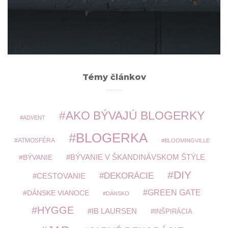
ARCHÍV
Témy článkov
AKO BÝVAJÚ BLOGERKY
ADVENT
BLOGERKA
ATMOSFÉRA
BLOOMINGVILLE
BÝVANIE V ŠKANDINÁVSKOM ŠTÝLE
BÝVANIE
DIY
DEKORÁCIE
CESTOVANIE
GREEN GATE
DÁNSKE VIANOCE
DÁNSKO
HYGGE
IB LAURSEN
INŠPIRÁCIA