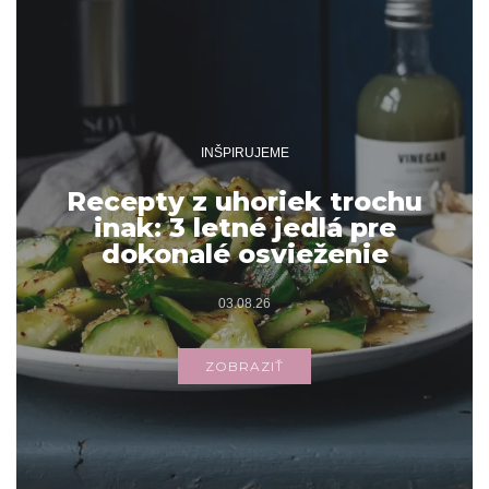
INŠPIRUJEME
Recepty z uhoriek trochu
inak: 3 letné jedlá pre
dokonalé osvieženie
03.08.26
ZOBRAZIŤ
Archív