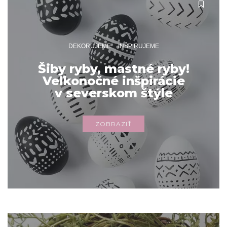
DEKORUJEME
INŠPIRUJEME
Šiby ryby, mastné ryby!
Veľkonočné inšpirácie
v severskom štýle
ZOBRAZIŤ