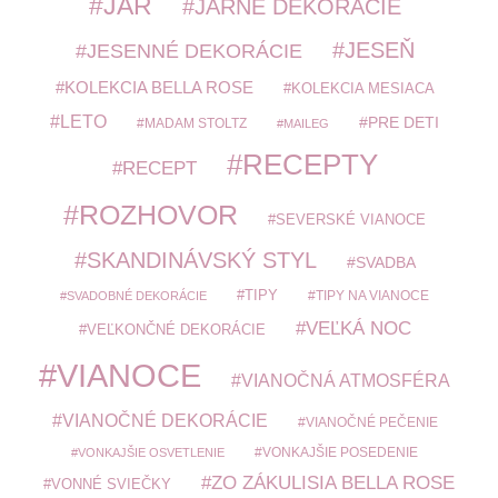
JAR
JARNÉ DEKORÁCIE
JESEŇ
JESENNÉ DEKORÁCIE
KOLEKCIA BELLA ROSE
KOLEKCIA MESIACA
LETO
PRE DETI
MADAM STOLTZ
MAILEG
RECEPTY
RECEPT
ROZHOVOR
SEVERSKÉ VIANOCE
SKANDINÁVSKÝ STYL
SVADBA
TIPY
TIPY NA VIANOCE
SVADOBNÉ DEKORÁCIE
VEĽKÁ NOC
VEĽKONČNÉ DEKORÁCIE
VIANOCE
VIANOČNÁ ATMOSFÉRA
VIANOČNÉ DEKORÁCIE
VIANOČNÉ PEČENIE
VONKAJŠIE POSEDENIE
VONKAJŠIE OSVETLENIE
ZO ZÁKULISIA BELLA ROSE
VONNÉ SVIEČKY