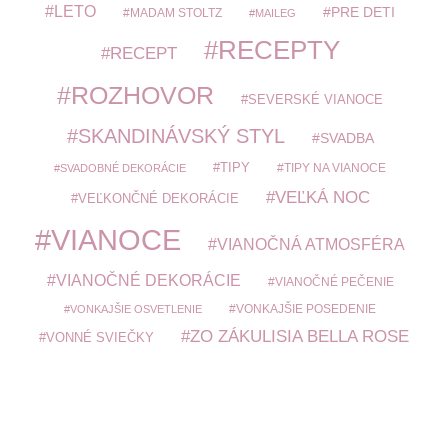
LETO
PRE DETI
MADAM STOLTZ
MAILEG
RECEPTY
RECEPT
ROZHOVOR
SEVERSKÉ VIANOCE
SKANDINÁVSKÝ STYL
SVADBA
TIPY
TIPY NA VIANOCE
SVADOBNÉ DEKORÁCIE
VEĽKÁ NOC
VEĽKONČNÉ DEKORÁCIE
VIANOCE
VIANOČNÁ ATMOSFÉRA
VIANOČNÉ DEKORÁCIE
VIANOČNÉ PEČENIE
VONKAJŠIE POSEDENIE
VONKAJŠIE OSVETLENIE
ZO ZÁKULISIA BELLA ROSE
VONNÉ SVIEČKY