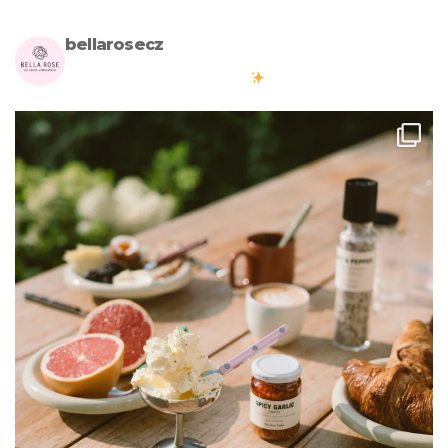
bellarosecz
Milujete skandinávský design? Pojďte s námi vytvářet krásnou
atmosféru ve vašich domovech
#bellarosecz