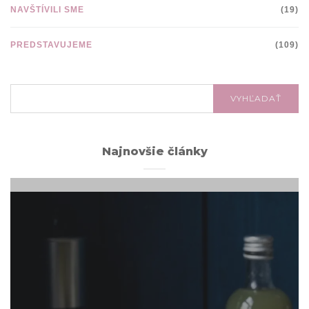
NAVŠTÍVILI SME
(19)
PREDSTAVUJEME
(109)
VYHĽADÁVANIE:
VYHĽADAŤ
Najnovšie články