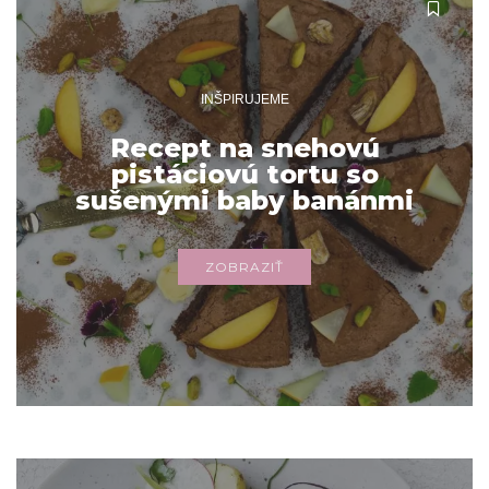
INŠPIRUJEME
Recept na snehovú
pistáciovú tortu so
sušenými baby banánmi
ZOBRAZIŤ