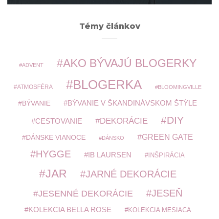
Témy článkov
AKO BÝVAJÚ BLOGERKY
ADVENT
BLOGERKA
ATMOSFÉRA
BLOOMINGVILLE
BÝVANIE V ŠKANDINÁVSKOM ŠTÝLE
BÝVANIE
DIY
DEKORÁCIE
CESTOVANIE
GREEN GATE
DÁNSKE VIANOCE
DÁNSKO
HYGGE
IB LAURSEN
INŠPIRÁCIA
JAR
JARNÉ DEKORÁCIE
JESEŇ
JESENNÉ DEKORÁCIE
KOLEKCIA BELLA ROSE
KOLEKCIA MESIACA