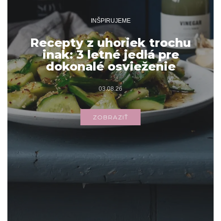
INŠPIRUJEME
Recepty z uhoriek trochu
inak: 3 letné jedlá pre
dokonalé osvieženie
03.08.26
ZOBRAZIŤ
Archív
ARCHÍV