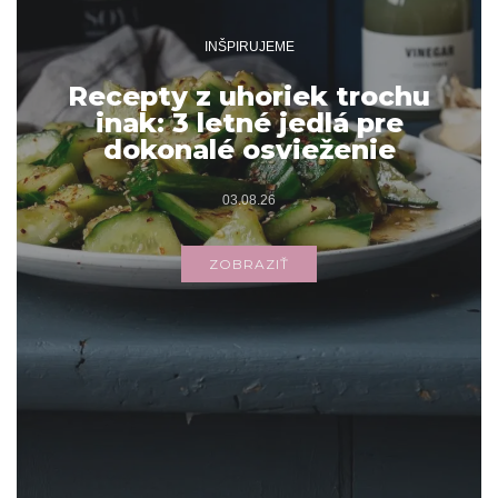
INŠPIRUJEME
Recepty z uhoriek trochu
inak: 3 letné jedlá pre
dokonalé osvieženie
03.08.26
ZOBRAZIŤ
Archív
ARCHÍV