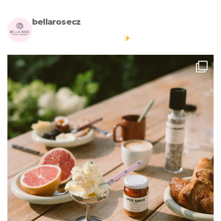
bellarosecz
Milujete skandinávský design? Pojďte s námi vytvářet krásnou
atmosféru ve vašich domovech
#bellarosecz