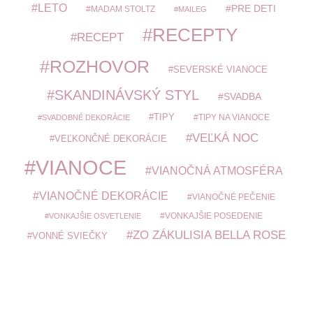
LETO
PRE DETI
MADAM STOLTZ
MAILEG
RECEPTY
RECEPT
ROZHOVOR
SEVERSKÉ VIANOCE
SKANDINÁVSKÝ STYL
SVADBA
TIPY
TIPY NA VIANOCE
SVADOBNÉ DEKORÁCIE
VEĽKÁ NOC
VEĽKONČNÉ DEKORÁCIE
VIANOCE
VIANOČNÁ ATMOSFÉRA
VIANOČNÉ DEKORÁCIE
VIANOČNÉ PEČENIE
VONKAJŠIE POSEDENIE
VONKAJŠIE OSVETLENIE
ZO ZÁKULISIA BELLA ROSE
VONNÉ SVIEČKY