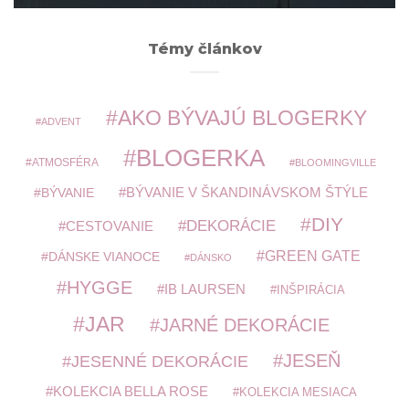
Témy článkov
AKO BÝVAJÚ BLOGERKY
ADVENT
BLOGERKA
ATMOSFÉRA
BLOOMINGVILLE
BÝVANIE V ŠKANDINÁVSKOM ŠTÝLE
BÝVANIE
DIY
DEKORÁCIE
CESTOVANIE
GREEN GATE
DÁNSKE VIANOCE
DÁNSKO
HYGGE
IB LAURSEN
INŠPIRÁCIA
JAR
JARNÉ DEKORÁCIE
JESEŇ
JESENNÉ DEKORÁCIE
KOLEKCIA BELLA ROSE
KOLEKCIA MESIACA