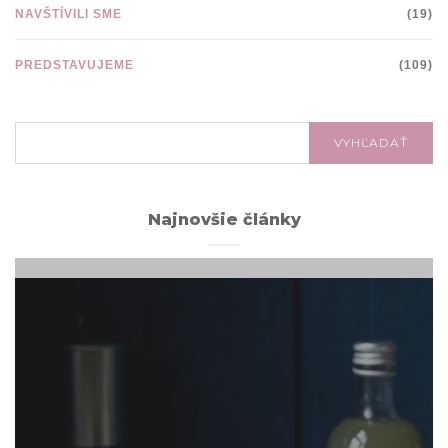
NAVŠTÍVILI SME
(19)
PREDSTAVUJEME
(109)
VYHĽADÁVANIE:
VYHĽADAŤ
Najnovšie články