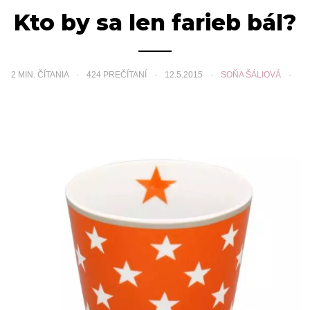
Kto by sa len farieb bál?
2
MIN. ČÍTANIA
424 PREČÍTANÍ
12.5.2015
SOŇA ŠÁLIOVÁ