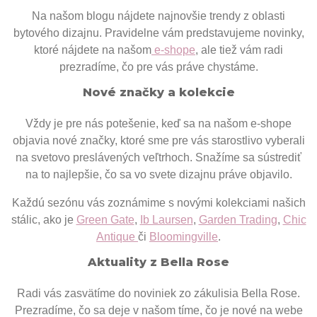
Na našom blogu nájdete najnovšie trendy z oblasti
bytového dizajnu. Pravidelne vám predstavujeme novinky,
ktoré nájdete na našom
e-shope
, ale tiež vám radi
prezradíme, čo pre vás práve chystáme.
Nové značky a kolekcie
Vždy je pre nás potešenie, keď sa na našom e-shope
objavia nové značky, ktoré sme pre vás starostlivo vyberali
na svetovo preslávených veľtrhoch. Snažíme sa sústrediť
na to najlepšie, čo sa vo svete dizajnu práve objavilo.
Každú sezónu vás zoznámime s novými kolekciami našich
stálic, ako je
Green Gate
,
Ib Laursen
,
Garden Trading
,
Chic
Antique
či
Bloomingville
.
Aktuality z Bella Rose
Radi vás zasvätíme do noviniek zo zákulisia Bella Rose.
Prezradíme, čo sa deje v našom tíme, čo je nové na webe