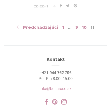
ZDIEĽAŤ
Navigácia
Predchádzajúci
1
…
9
10
11
v
článkoch
Kontakt
+421
944 762 796
Po–Pia 8:00–15:00
info@bellarose.sk