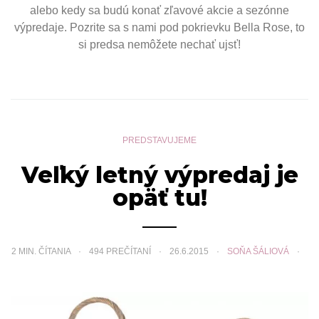
alebo kedy sa budú konať zľavové akcie a sezónne
výpredaje. Pozrite sa s nami pod pokrievku Bella Rose, to
si predsa nemôžete nechať ujsť!
PREDSTAVUJEME
Veľký letný výpredaj je
opäť tu!
2
MIN. ČÍTANIA
494 PREČÍTANÍ
26.6.2015
SOŇA ŠÁLIOVÁ