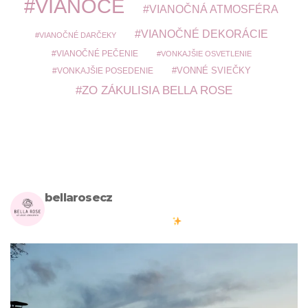
VIANOCE
VIANOČNÁ ATMOSFÉRA
VIANOČNÉ DEKORÁCIE
VIANOČNÉ DARČEKY
VIANOČNÉ PEČENIE
VONKAJŠIE OSVETLENIE
VONKAJŠIE POSEDENIE
VONNÉ SVIEČKY
ZO ZÁKULISIA BELLA ROSE
bellarosecz
Milujete skandinávský design? Pojďte s námi vytvářet krásnou
atmosféru ve vašich domovech
#bellarosecz