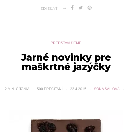
ZDIEĽAŤ
PREDSTAVUJEME
Jarné novinky pre
maškrtné jazýčky
2
MIN. ČÍTANIA
500 PREČÍTANÍ
23.4.2015
SOŇA ŠÁLIOVÁ