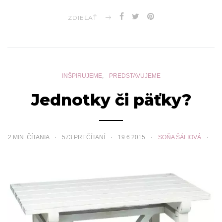
ZDIEĽAŤ
INŠPIRUJEME
PREDSTAVUJEME
Jednotky či päťky?
2
MIN. ČÍTANIA
573 PREČÍTANÍ
19.6.2015
SOŇA ŠÁLIOVÁ