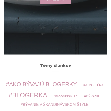
ZOBRAZIŤ
Archív
ARCHÍV
Témy článkov
AKO BÝVAJÚ BLOGERKY
ATMOSFÉRA
BLOGERKA
BÝVANIE
BLOOMINGVILLE
BÝVANIE V ŠKANDINÁVSKOM ŠTÝLE