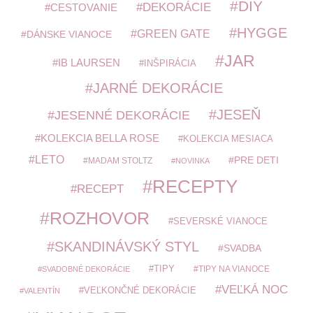
DIY
DEKORÁCIE
CESTOVANIE
HYGGE
GREEN GATE
DÁNSKE VIANOCE
JAR
IB LAURSEN
INŠPIRÁCIA
JARNÉ DEKORÁCIE
JESEŇ
JESENNÉ DEKORÁCIE
KOLEKCIA BELLA ROSE
KOLEKCIA MESIACA
LETO
PRE DETI
MADAM STOLTZ
NOVINKA
RECEPTY
RECEPT
ROZHOVOR
SEVERSKÉ VIANOCE
SKANDINÁVSKÝ STYL
SVADBA
TIPY
TIPY NA VIANOCE
SVADOBNÉ DEKORÁCIE
VEĽKÁ NOC
VEĽKONČNÉ DEKORÁCIE
VALENTÍN