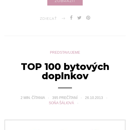
ZOBRAZIŤ
ZDIEĽAŤ
PREDSTAVUJEME
TOP 100 bytových
doplnkov
2
MIN. ČÍTANIA
395 PREČÍTANÍ
26.10.2013
SOŇA ŠÁLIOVÁ