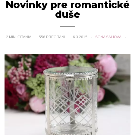
Novinky pre romantické
duše
2
MIN. ČÍTANIA
556 PREČÍTANÍ
6.3.2015
SOŇA ŠÁLIOVÁ