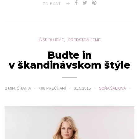
ZDIEĽAŤ
INŠPIRUJEME
PREDSTAVUJEME
Buďte in
v škandinávskom štýle
2
MIN. ČÍTANIA
408 PREČÍTANÍ
31.5.2015
SOŇA ŠÁLIOVÁ