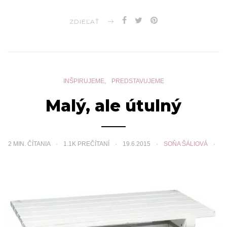
ZDIEĽAŤ
INŠPIRUJEME
PREDSTAVUJEME
Malý, ale útulný
2
MIN. ČÍTANIA
1.1K PREČÍTANÍ
19.6.2015
SOŇA ŠÁLIOVÁ