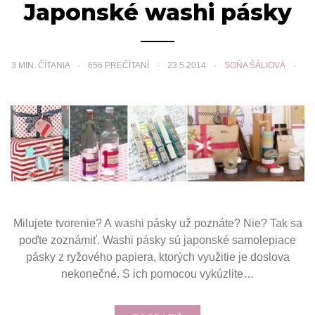
Japonské washi pásky
3
MIN. ČÍTANIA
656 PREČÍTANÍ
23.5.2014
SOŇA ŠÁLIOVÁ
Milujete tvorenie? A washi pásky už poznáte? Nie? Tak sa
poďte zoznámiť. Washi pásky sú japonské samolepiace
pásky z ryžového papiera, ktorých využitie je doslova
nekonečné. S ich pomocou vykúzlite…