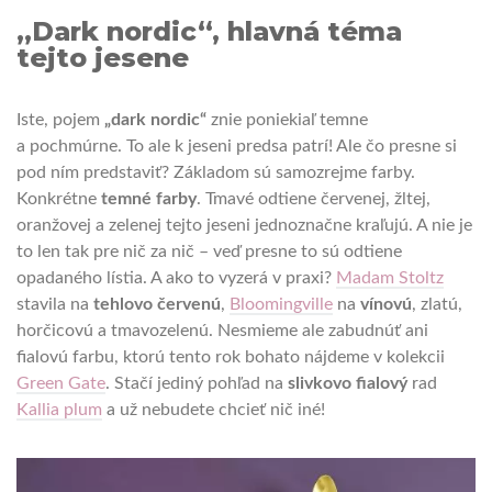
„Dark nordic“, hlavná téma
tejto jesene
Iste, pojem
„dark nordic“
znie poniekiaľ temne
a pochmúrne. To ale k jeseni predsa patrí! Ale čo presne si
pod ním predstaviť? Základom sú samozrejme farby.
Konkrétne
temné farby
. Tmavé odtiene červenej, žltej,
oranžovej a zelenej tejto jeseni jednoznačne kraľujú. A nie je
to len tak pre nič za nič – veď presne to sú odtiene
opadaného lístia. A ako to vyzerá v praxi?
Madam Stoltz
stavila na
tehlovo červenú
,
Bloomingville
na
vínovú
, zlatú,
horčicovú a tmavozelenú. Nesmieme ale zabudnúť ani
fialovú farbu, ktorú tento rok bohato nájdeme v kolekcii
Green Gate
. Stačí jediný pohľad na
slivkovo fialový
rad
Kallia plum
a už nebudete chcieť nič iné!