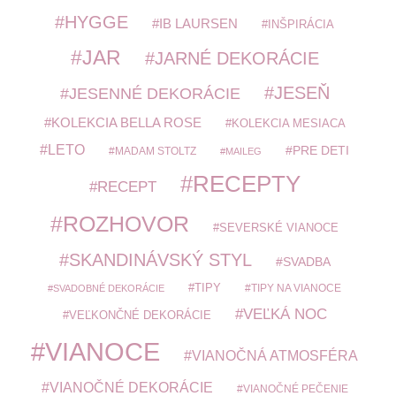
HYGGE
IB LAURSEN
INŠPIRÁCIA
JAR
JARNÉ DEKORÁCIE
JESEŇ
JESENNÉ DEKORÁCIE
KOLEKCIA BELLA ROSE
KOLEKCIA MESIACA
LETO
PRE DETI
MADAM STOLTZ
MAILEG
RECEPTY
RECEPT
ROZHOVOR
SEVERSKÉ VIANOCE
SKANDINÁVSKÝ STYL
SVADBA
TIPY
TIPY NA VIANOCE
SVADOBNÉ DEKORÁCIE
VEĽKÁ NOC
VEĽKONČNÉ DEKORÁCIE
VIANOCE
VIANOČNÁ ATMOSFÉRA
VIANOČNÉ DEKORÁCIE
VIANOČNÉ PEČENIE