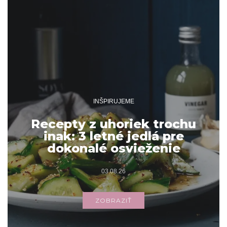
INŠPIRUJEME
Recepty z uhoriek trochu
inak: 3 letné jedlá pre
dokonalé osvieženie
03.08.26
ZOBRAZIŤ