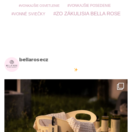
VONKAJŠIE POSEDENIE
VONKAJŠIE OSVETLENIE
ZO ZÁKULISIA BELLA ROSE
VONNÉ SVIEČKY
bellarosecz
Milujete skandinávský design? Pojďte s námi vytvářet krásnou
atmosféru ve vašich domovech
#bellarosecz