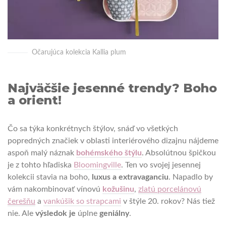
Očarujúca kolekcia Kallia plum
Najväčšie jesenné trendy? Boho
a orient!
Čo sa týka konkrétnych štýlov, snáď vo všetkých
popredných značiek v oblasti interiérového dizajnu nájdeme
aspoň malý náznak
bohémského štýlu
. Absolútnou špičkou
je z tohto hľadiska
Bloomingville
. Ten vo svojej jesennej
kolekcii stavia na boho,
luxus a extravaganciu
. Napadlo by
vám nakombinovať vínovú
kožušinu
,
zlatú porcelánovú
čerešňu
a
vankúšik so strapcami
v štýle 20. rokov? Nás tiež
nie. Ale
výsledok je
úplne
geniálny
.