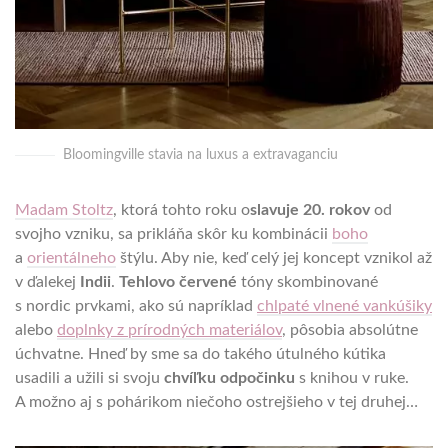
Bloomingville stavia na luxus a extravaganciu
Madam Stoltz
, ktorá tohto roku o
slavuje 20. rokov
od
svojho vzniku, sa prikláňa skôr ku kombinácii
boho
a
orientálneho
štýlu. Aby nie, keď celý jej koncept vznikol až
v ďalekej
Indii
.
Tehlovo červené
tóny skombinované
s nordic prvkami, ako sú napríklad
chlpaté vlnené vankúšiky
alebo
doplnky z prírodných materiálov
, pôsobia absolútne
úchvatne. Hneď by sme sa do takého útulného kútika
usadili a užili si svoju
chvíľku odpočinku
s knihou v ruke.
A možno aj s pohárikom niečoho ostrejšieho v tej druhej…