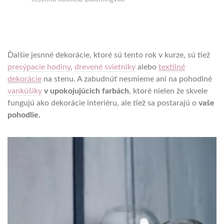
Ďalšie jesnné dekorácie, ktoré sú tento rok v kurze, sú tiež
presýpacie hodiny
,
drevené svietniky
alebo
textilné
dekorácie
na stenu. A zabudnúť nesmieme ani na pohodlné
vankúšiky
v upokojujúcich farbách
, ktoré nielen že skvele
fungujú ako dekorácie interiéru, ale tiež sa postarajú o
vaše
pohodlie.