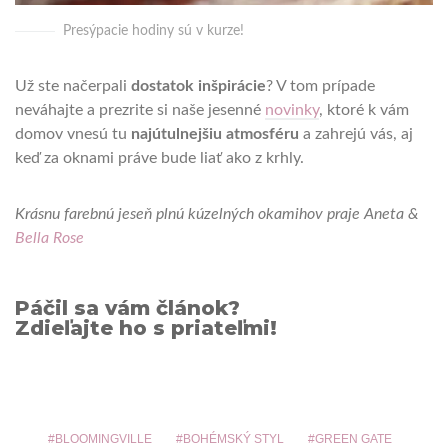
Presýpacie hodiny sú v kurze!
Už ste načerpali
dostatok inšpirácie
? V tom prípade
neváhajte a prezrite si naše jesenné
novinky
, ktoré k vám
domov vnesú tu
najútulnejšiu atmosféru
a zahrejú vás, aj
keď za oknami práve bude liať ako z krhly.
Krásnu farebnú jeseň plnú kúzelných okamihov praje Aneta &
Bella Rose
Páčil sa vám článok?
Zdieľajte ho s priateľmi!
BLOOMINGVILLE
BOHÉMSKÝ STYL
GREEN GATE