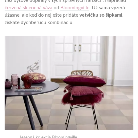
tiež bytové doplnky v tých správnych farbách. Napríklad
červená sklenená váza
od
Bloomingville
. Už sama vyzerá
úžasne, ale keď do nej ešte pridáte
vetvičku so šípkami
,
získate dychberúcu kombináciu.
Jesenná kolekcia Bloomingville