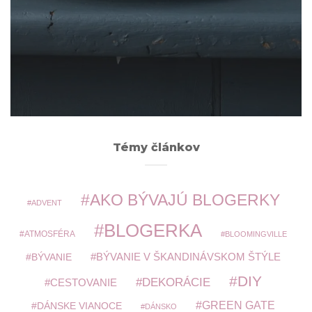
Archív
ARCHÍV
Témy článkov
AKO BÝVAJÚ BLOGERKY
ADVENT
BLOGERKA
ATMOSFÉRA
BLOOMINGVILLE
BÝVANIE V ŠKANDINÁVSKOM ŠTÝLE
BÝVANIE
DIY
DEKORÁCIE
CESTOVANIE
GREEN GATE
DÁNSKE VIANOCE
DÁNSKO