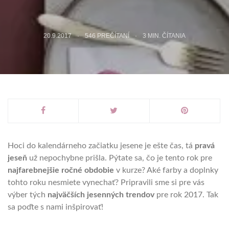
20.9.2017
546 PREČÍTANÍ
3
MIN. ČÍTANIA
Hoci do kalendárneho začiatku jesene je ešte čas, tá
pravá
jeseň
už nepochybne prišla. Pýtate sa, čo je tento rok pre
najfarebnejšie ročné obdobie
v kurze? Aké farby a doplnky
tohto roku nesmiete vynechať? Pripravili sme si pre vás
výber tých
najväčších jesenných trendov
pre rok 2017. Tak
sa poďte s nami inšpirovať!