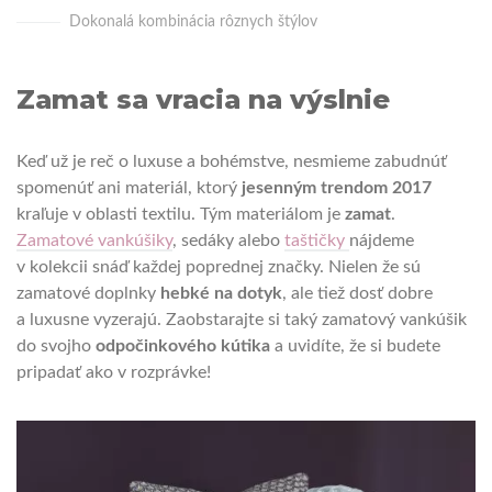
Dokonalá kombinácia rôznych štýlov
Zamat sa vracia na výslnie
Keď už je reč o luxuse a bohémstve, nesmieme zabudnúť
spomenúť ani materiál, ktorý
jesenným trendom 2017
kraľuje v oblasti textilu. Tým materiálom je
zamat
.
Zamatové vankúšiky
, sedáky alebo
taštičky
nájdeme
v kolekcii snáď každej poprednej značky. Nielen že sú
zamatové doplnky
hebké na dotyk
, ale tiež dosť dobre
a luxusne vyzerajú. Zaobstarajte si taký zamatový vankúšik
do svojho
odpočinkového kútika
a uvidíte, že si budete
pripadať ako v rozprávke!