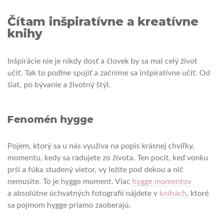
Čítam inšpiratívne a kreatívne
knihy
Inšpirácie nie je nikdy dosť a človek by sa mal celý život
učiť. Tak to poďme spojiť a začnime sa inšpiratívne učiť. Od
šiat, po bývanie a životný štýl.
Fenomén hygge
Pojem, ktorý sa u nás využíva na popis krásnej chvíľky,
momentu, kedy sa radujete zo života. Ten pocit, keď vonku
prší a fúka studený vietor, vy ležíte pod dekou a nič
nemusíte. To je hygge moment. Viac
hygge momentov
a absolútne úchvatných fotografií nájdete v
knihách
, ktoré
sa pojmom hygge priamo zaoberajú.