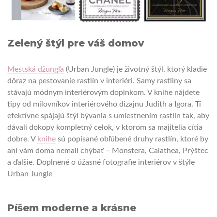
Zelený štýl pre váš domov
Mestská džungľa
(Urban Jungle) je životný štýl, ktorý kladie
dôraz na pestovanie rastlín v interiéri. Samy rastliny sa
stávajú módnym interiérovým doplnkom. V knihe nájdete
tipy od milovníkov interiérového dizajnu Judith a Igora. Tí
efektívne spájajú štýl bývania s umiestnením rastlín tak, aby
dávali dokopy kompletný celok, v ktorom sa majitelia cítia
dobre. V
knihe
sú popísané obľúbené druhy rastlín, ktoré by
ani vám doma nemali chýbať – Monstera, Calathea, Prýštec
a ďalšie. Doplnené o úžasné fotografie interiérov v štýle
Urban Jungle
Píšem moderne a krásne