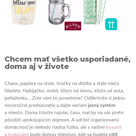
Chcem mať všetko usporiadané,
doma aj v živote
Chaos, papiere na stole, hračky na dlážke a stále niečo
hľadáte. Nabíjačku, mobil, kľúče od domu, kľúče od auta,
peňaženku… Znie vám to povedome? Odškrtnite si jedno
novoročné predsavzatie a dajte veciam
jasný systém
a miesto. Doma trávite najviac času, mal by na vás preto
pôsobiť upokojujúcim dojmom. A udržať organizovanú
domácnosť je niekedy riadna fuška, ale s našimi
boxami
a krabicami
bude domov miestom, kde sa budete
cítiť