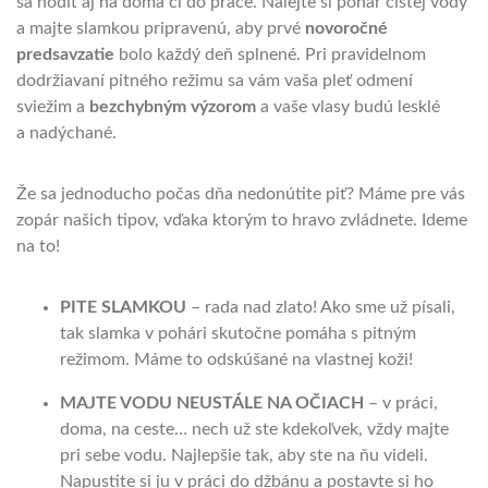
sa hodiť aj na doma či do práce. Nalejte si pohár čistej vody
a majte slamkou pripravenú, aby prvé
novoročné
predsavzatie
bolo každý deň splnené. Pri pravidelnom
dodržiavaní pitného režimu sa vám vaša pleť odmení
sviežim a
bezchybným výzorom
a vaše vlasy budú lesklé
a nadýchané.
Že sa jednoducho počas dňa nedonútite piť? Máme pre vás
zopár našich tipov, vďaka ktorým to hravo zvládnete. Ideme
na to!
PITE SLAMKOU
– rada nad zlato! Ako sme už písali,
tak slamka v pohári skutočne pomáha s pitným
režimom. Máme to odskúšané na vlastnej koži!
MAJTE VODU NEUSTÁLE NA OČIACH
– v práci,
doma, na ceste… nech už ste kdekoľvek, vždy majte
pri sebe vodu. Najlepšie tak, aby ste na ňu videli.
Napustite si ju v práci do džbánu a postavte si ho