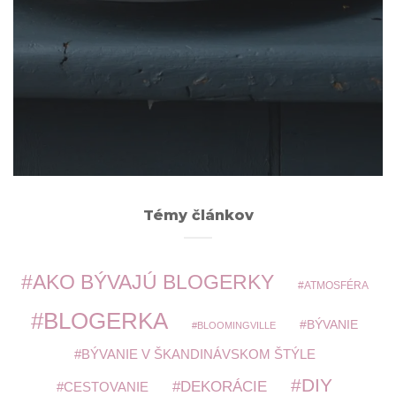
Archív
ARCHÍV
Témy článkov
AKO BÝVAJÚ BLOGERKY
ATMOSFÉRA
BLOGERKA
BÝVANIE
BLOOMINGVILLE
BÝVANIE V ŠKANDINÁVSKOM ŠTÝLE
DIY
DEKORÁCIE
CESTOVANIE