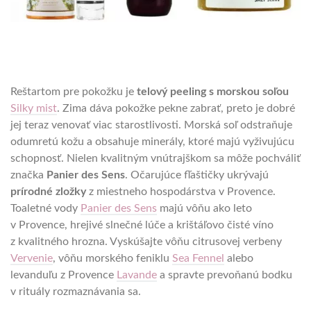
Reštartom pre pokožku je
telový peeling s morskou soľou
Silky mist
. Zima dáva pokožke pekne zabrať, preto je dobré
jej teraz venovať viac starostlivosti. Morská soľ odstraňuje
odumretú kožu a obsahuje minerály, ktoré majú vyživujúcu
schopnosť. Nielen kvalitným vnútrajškom sa môže pochváliť
značka
Panier des Sens
. Očarujúce fľaštičky ukrývajú
prírodné zložky
z miestneho hospodárstva v Provence.
Toaletné vody
Panier des Sens
majú vôňu ako leto
v Provence, hrejivé slnečné lúče a krištáľovo čisté víno
z kvalitného hrozna. Vyskúšajte vôňu citrusovej verbeny
Vervenie
, vôňu morského feniklu
Sea Fennel
alebo
levanduľu z Provence
Lavande
a spravte prevoňanú bodku
v rituály rozmaznávania sa.