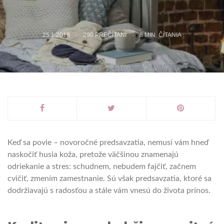
25.1.2018
290 PREČÍTANÍ
8
MIN. ČÍTANIA
Keď sa povie – novoročné predsavzatia, nemusí vám hneď
naskočiť husia koža, pretože väčšinou znamenajú
odriekanie a stres: schudnem, nebudem fajčiť, začnem
cvičiť, zmením zamestnanie. Sú však predsavzatia, ktoré sa
dodržiavajú s radosťou a stále vám vnesú do života prínos.