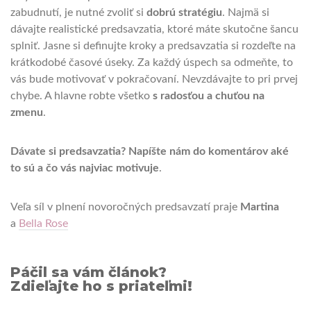
zabudnutí, je nutné zvoliť si
dobrú stratégiu
. Najmä si
dávajte realistické predsavzatia, ktoré máte skutočne šancu
splniť. Jasne si definujte kroky a predsavzatia si rozdeľte na
krátkodobé časové úseky. Za každý úspech sa odmeňte, to
vás bude motivovať v pokračovaní. Nevzdávajte to pri prvej
chybe. A hlavne robte všetko
s radosťou a chuťou na
zmenu
.
Dávate si predsavzatia? Napíšte nám do komentárov aké
to sú a čo vás najviac motivuje
.
Veľa síl v plnení novoročných predsavzatí praje
Martina
a
Bella Rose
Páčil sa vám článok?
Zdieľajte ho s priateľmi!