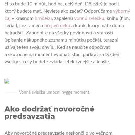
či to bude 10 minút, hodina, celý deň. Dôležitý je pocit,
ktorý budete mať. Neviete ako začať? Odporúčame
výborný
čaj
v krásnom
hrnčeku
, zapálenú
vonnú sviečku
, knihu (film,
seriál), cez ramená
hrejivú deku
a kútik, ktorý máte doma
najradšej. Zabudnite na všetky povinnosti a starosti
(spísanie nákupného zoznamu minútku počká), teraz si
užívajte len svoju chvíľu. Keď sa naučíte odpočívať
a skutočne na moment vypínať, stačí párkrát za týždeň,
všetky stresy budete zvládať efektívnejšie a lepšie.
Vonná sviečka umocní hygge moment.
Ako dodržať novoročné
predsavzatia
Aby novoročné predsavzatie neskončilo vo večnom