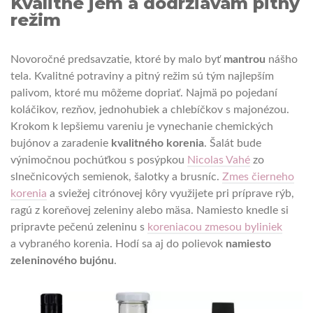
Kvalitne jem a dodržiavam pitný
režim
Novoročné predsavzatie, ktoré by malo byť
mantrou
nášho
tela. Kvalitné potraviny a pitný režim sú tým najlepším
palivom, ktoré mu môžeme dopriať. Najmä po pojedaní
koláčikov, rezňov, jednohubiek a chlebíčkov s majonézou.
Krokom k lepšiemu vareniu je vynechanie chemických
bujónov a zaradenie
kvalitného korenia
. Šalát bude
výnimočnou pochúťkou s posýpkou
Nicolas Vahé
zo
slnečnicových semienok, šalotky a brusníc.
Zmes čierneho
korenia
a sviežej citrónovej kôry využijete pri príprave rýb,
ragú z koreňovej zeleniny alebo mäsa. Namiesto knedle si
pripravte pečenú zeleninu s
koreniacou zmesou byliniek
a vybraného korenia. Hodí sa aj do polievok
namiesto
zeleninového bujónu
.