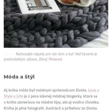
Načerpajte nápady pre váš dom a byt. Veď bývanie je
predovšetkým zábava. Zdroj:
Pinterest
Móda a štýl
Aj kniha môže byť módnym sprievodcom života.
Love x
Style x Life
je z pera slávnej módnej blogerky, ktorá sa
v knihe zameriava na módne tipy, ale aj vnútro človeka.
Kniha je plná fotografií, ilustrácií a príbehov zo života.