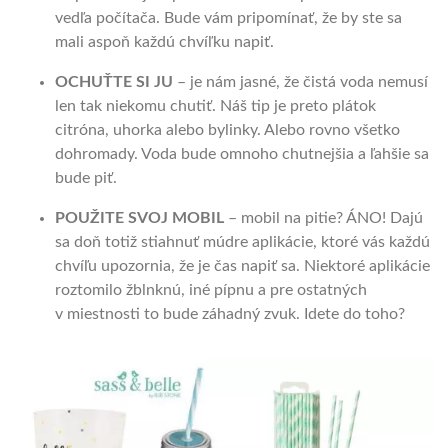
vedľa počítača. Bude vám pripomínať, že by ste sa
mali aspoň každú chvíľku napiť.
OCHUŤTE SI JU
– je nám jasné, že čistá voda nemusí
len tak niekomu chutiť. Náš tip je preto plátok
citróna, uhorka alebo bylinky. Alebo rovno všetko
dohromady. Voda bude omnoho chutnejšia a ľahšie sa
bude piť.
POUŽITE SVOJ MOBIL
– mobil na pitie? ÁNO! Dajú
sa doň totiž stiahnuť múdre aplikácie, ktoré vás každú
chvíľu upozornia, že je čas napiť sa. Niektoré aplikácie
roztomilo žblnknú, iné pípnu a pre ostatných
v miestnosti to bude záhadný zvuk. Idete do toho?