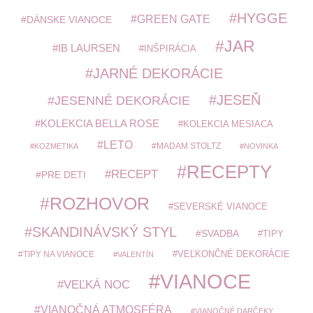
HYGGE
GREEN GATE
DÁNSKE VIANOCE
JAR
IB LAURSEN
INŠPIRÁCIA
JARNÉ DEKORÁCIE
JESEŇ
JESENNÉ DEKORÁCIE
KOLEKCIA BELLA ROSE
KOLEKCIA MESIACA
LETO
MADAM STOLTZ
KOZMETIKA
NOVINKA
RECEPTY
RECEPT
PRE DETI
ROZHOVOR
SEVERSKÉ VIANOCE
SKANDINÁVSKÝ STYL
SVADBA
TIPY
TIPY NA VIANOCE
VEĽKONČNÉ DEKORÁCIE
VALENTÍN
VIANOCE
VEĽKÁ NOC
VIANOČNÁ ATMOSFÉRA
VIANOČNÉ DARČEKY