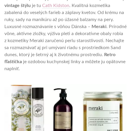
vintage štýlu
je tu
Cath Kidston
. Kvalitná kozmetika
zabalená do veselých farieb a záplavy kvetov. Od krému na
ruky, sady na manikúru až po úžasné balzamy na pery.
Luxusné rozmaznávanie s vôňou Dánska –
Meraki
. Prírodné
vône, aktívne zložky, výživa pleti a dekoratívne obaly robia
z kozmetiky Meraki zaručenú perlu starostlivosti. Nechajte
sa rozmaznávať aj pri umývaní riadu s prostriedkom Sand
dunes, ktorý je šetrný aj k životnému prostrediu.
Retro
fľaštička
je ozdobou kuchynskej linky a môžete ju opätovne
naplniť.