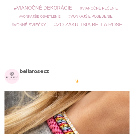
VIANOČNÉ DEKORÁCIE
VIANOČNÉ PEČENIE
VONKAJŠIE POSEDENIE
VONKAJŠIE OSVETLENIE
ZO ZÁKULISIA BELLA ROSE
VONNÉ SVIEČKY
bellarosecz
Milujete skandinávský design? Pojďte s námi vytvářet krásnou
atmosféru ve vašich domovech
#bellarosecz