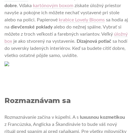
dobre
. Vďaka
kartónovým boxom
získate úložný priestor
navyše a pokojne ich môžete nechať vystavené pri stole
alebo na polici. Papierové
krabice Lovely Blooms
sa hodia aj
na
dievčenské poklady
alebo do nežnej spálne. Vybrať si
môžete z troch veľkostí a farebných variantov. Veľký
úložný
box
je ako stvorený na vystavenie.
Dizajnová potlač
sa hodí
do seversky ladených interiérov. Keď sa budete cítiť dobre,
všetko ostatné pôjde samo, uvidíte.
Rozmaznávam sa
Rozmaznávanie začína v kúpeľni. A s
luxusnou kozmetikou
z Francúzska, Anglicka a Škandinávie to bude váš nový
rituál pred spaním aj pred raňajkami. Pre všetky milovníčky