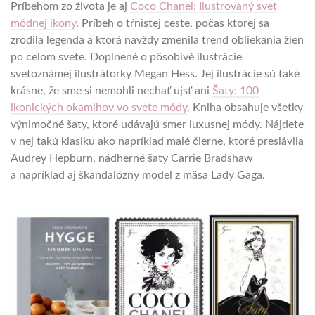
Príbehom zo života je aj
Coco Chanel: Ilustrovaný svet
módnej ikony
. Príbeh o tŕnistej ceste, počas ktorej sa
zrodila legenda a ktorá navždy zmenila trend obliekania žien
po celom svete. Doplnené o pôsobivé ilustrácie
svetoznámej ilustrátorky Megan Hess. Jej ilustrácie sú také
krásne, že sme si nemohli nechať ujsť ani
Šaty: 100
ikonických okamihov vo svete módy
. Kniha obsahuje všetky
výnimočné šaty, ktoré udávajú smer luxusnej módy. Nájdete
v nej takú klasiku ako napríklad malé čierne, ktoré preslávila
Audrey Hepburn, nádherné šaty Carrie Bradshaw
a napríklad aj škandalózny model z mäsa Lady Gaga.