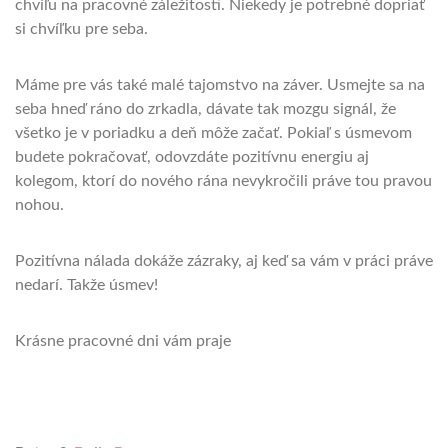
chvíľu na pracovné záležitosti. Niekedy je potrebné dopriať
si chvíľku pre seba.
Máme pre vás také malé tajomstvo na záver. Usmejte sa na
seba hneď ráno do zrkadla, dávate tak mozgu signál, že
všetko je v poriadku a deň môže začať. Pokiaľ s úsmevom
budete pokračovať, odovzdáte pozitívnu energiu aj
kolegom, ktorí do nového rána nevykročili práve tou pravou
nohou.
Pozitívna nálada dokáže zázraky, aj keď sa vám v práci práve
nedarí. Takže úsmev!
Krásne pracovné dni vám praje