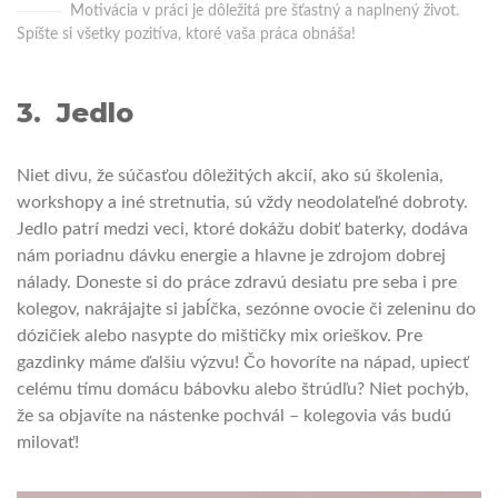
Motivácia v práci je dôležitá pre šťastný a naplnený život.
Spíšte si všetky pozitíva, ktoré vaša práca obnáša!
3. Jedlo
Niet divu, že súčasťou dôležitých akcií, ako sú školenia,
workshopy a iné stretnutia, sú vždy neodolateľné dobroty.
Jedlo patrí medzi veci, ktoré dokážu dobiť baterky, dodáva
nám poriadnu dávku energie a hlavne je zdrojom dobrej
nálady. Doneste si do práce zdravú desiatu pre seba i pre
kolegov, nakrájajte si jabĺčka, sezónne ovocie či zeleninu do
dózičiek alebo nasypte do mištičky mix orieškov. Pre
gazdinky máme ďalšiu výzvu! Čo hovoríte na nápad, upiecť
celému tímu domácu bábovku alebo štrúdľu? Niet pochýb,
že sa objavíte na nástenke pochvál – kolegovia vás budú
milovať!