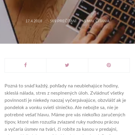
17.4.2018
569 PREČÍTANÍ
5
MIN. ČÍTANIA
Pozná to snáď každý, pohľady na neubiehajúce hodiny,
skleslá nálada, stres z nesplnených úloh. Zvládnuť všetky
povinnosti je niekedy naozaj vyčerpávajúce, obzvlášť ak je
pondelok a vonku svieti slniečko. Ale nebojte sa, nie je
potrebné vešať hlavu. Máme pre vás niekoľko zaručených
tipov, ktoré vám rozuzlia zviazané ruky nudnou prácou
a vyčaria úsmev na tvári, či robíte za kasou v predajni,