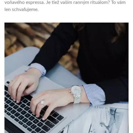
voňavého espressa. Je tiež vaším ranným rituálom? To vám
len schvaľujeme.