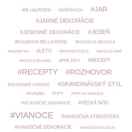
JAR
IB LAURSEN
INŠPIRÁCIA
JARNÉ DEKORÁCIE
JESEŇ
JESENNÉ DEKORÁCIE
KOLEKCIA BELLA ROSE
KOLEKCIA MESIACA
LETO
MADAM STOLTZ
KOZMETIKA
NICOLAS VAHÉ
RECEPT
PRE DETI
PASTELOVÉ FARBY
RECEPTY
ROZHOVOR
SKANDINÁVSKÝ STYL
SEVERSKÉ VIANOCE
SVADBA
TIPY
TIPY NA VIANOCE
VEĽKÁ NOC
VEĽKONČNÉ DEKORÁCIE
VIANOCE
VIANOČNÁ ATMOSFÉRA
VIANOČNÉ DEKORÁCIE
VIANOČNÉ KOLEKCIE