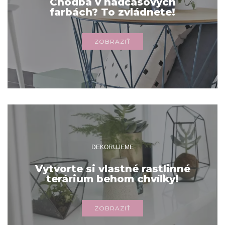
Chodba v nadčasových
farbách? To zvládnete!
ZOBRAZIŤ
DEKORUJEME
Vytvorte si vlastné rastlinné
terárium behom chvíľky!
ZOBRAZIŤ