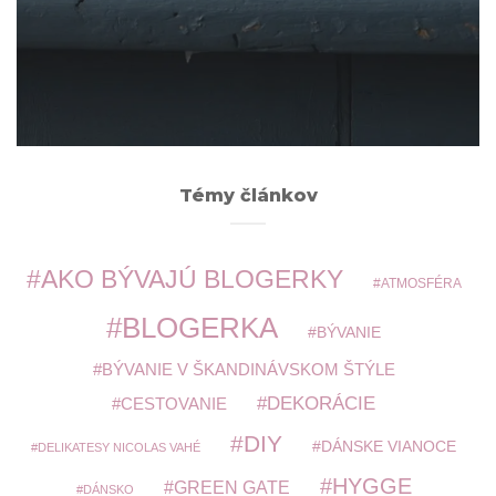
Archív
ARCHÍV
Témy článkov
AKO BÝVAJÚ BLOGERKY
ATMOSFÉRA
BLOGERKA
BÝVANIE
BÝVANIE V ŠKANDINÁVSKOM ŠTÝLE
DEKORÁCIE
CESTOVANIE
DIY
DÁNSKE VIANOCE
DELIKATESY NICOLAS VAHÉ
HYGGE
GREEN GATE
DÁNSKO