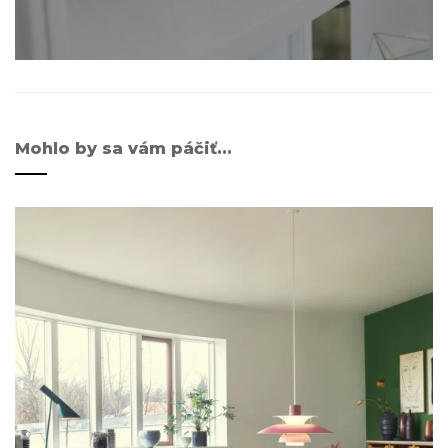
Mohlo by sa vám páčiť...