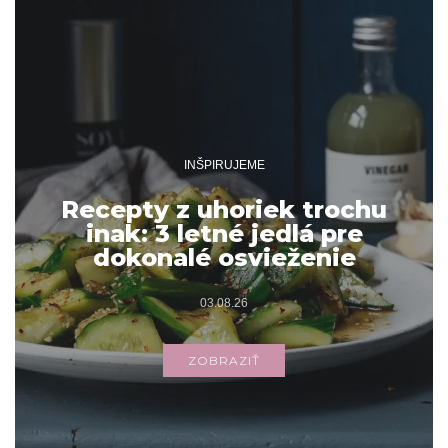
INŠPIRUJEME
Recepty z uhoriek trochu
inak: 3 letné jedlá pre
dokonalé osvieženie
03.08.26
ZOBRAZIŤ