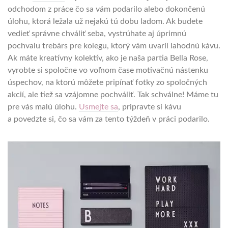
odchodom z práce čo sa vám podarilo alebo dokončenú
úlohu, ktorá ležala už nejakú tú dobu ladom. Ak budete
vedieť správne chváliť seba, vystrúhate aj úprimnú
pochvalu trebárs pre kolegu, ktorý vám uvaril lahodnú kávu.
Ak máte kreatívny kolektív, ako je naša partia Bella Rose,
vyrobte si spoločne vo voľnom čase motivačnú nástenku
úspechov, na ktorú môžete pripínať fotky zo spoločných
akcií, ale tiež sa vzájomne pochváliť. Tak schválne! Máme tu
pre vás malú úlohu.
Usmejte sa
, pripravte si kávu
a povedzte si, čo sa vám za tento týždeň v práci podarilo.