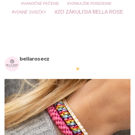
VIANOČNÉ PEČENIE
VONKAJŠIE POSEDENIE
ZO ZÁKULISIA BELLA ROSE
VONNÉ SVIEČKY
bellarosecz
Milujete skandinávský design? Pojďte s námi vytvářet krásnou
atmosféru ve vašich domovech
#bellarosecz