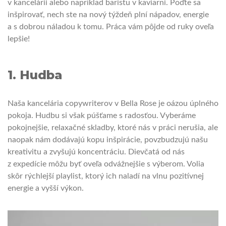
v kancelárii alebo napríklad baristu v kaviarni. Poďte sa
inšpirovať, nech ste na nový týždeň plní nápadov, energie
a s dobrou náladou k tomu. Práca vám pôjde od ruky oveľa
lepšie!
1. Hudba
Naša kancelária copywriterov v Bella Rose je oázou úplného
pokoja. Hudbu si však púšťame s radosťou. Vyberáme
pokojnejšie, relaxačné skladby, ktoré nás v práci nerušia, ale
naopak nám dodávajú kopu inšpirácie, povzbudzujú našu
kreativitu a zvyšujú koncentráciu. Dievčatá od nás
z expedície môžu byť oveľa odvážnejšie s výberom. Volia
skôr rýchlejší playlist, ktorý ich naladí na vlnu pozitívnej
energie a vyšší výkon.