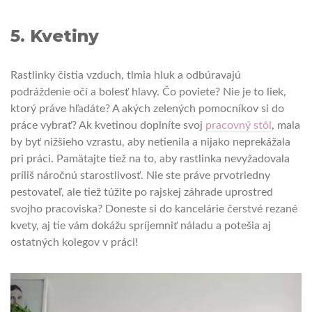
5. Kvetiny
Rastlinky čistia vzduch, tlmia hluk a odbúravajú
podráždenie očí a bolesť hlavy. Čo poviete? Nie je to liek,
ktorý práve hľadáte? A akých zelených pomocníkov si do
práce vybrať? Ak kvetinou doplníte svoj
pracovný stôl
, mala
by byť nižšieho vzrastu, aby netienila a nijako neprekážala
pri práci. Pamätajte tiež na to, aby rastlinka nevyžadovala
príliš náročnú starostlivosť. Nie ste práve prvotriedny
pestovateľ, ale tiež túžite po rajskej záhrade uprostred
svojho pracoviska? Doneste si do kancelárie čerstvé rezané
kvety, aj tie vám dokážu spríjemniť náladu a potešia aj
ostatných kolegov v práci!