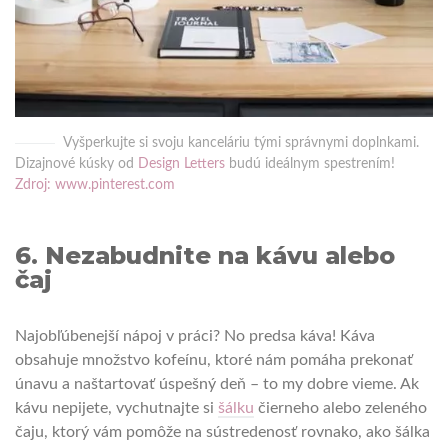
Vyšperkujte si svoju kanceláriu tými správnymi doplnkami.
Dizajnové kúsky od
Design Letters
budú ideálnym spestrením!
Zdroj: www.pinterest.com
6. Nezabudnite na kávu alebo
čaj
Najobľúbenejší nápoj v práci? No predsa káva! Káva
obsahuje množstvo kofeínu, ktoré nám pomáha prekonať
únavu a naštartovať úspešný deň – to my dobre vieme. Ak
kávu nepijete, vychutnajte si
šálku
čierneho alebo zeleného
čaju, ktorý vám pomôže na sústredenosť rovnako, ako šálka