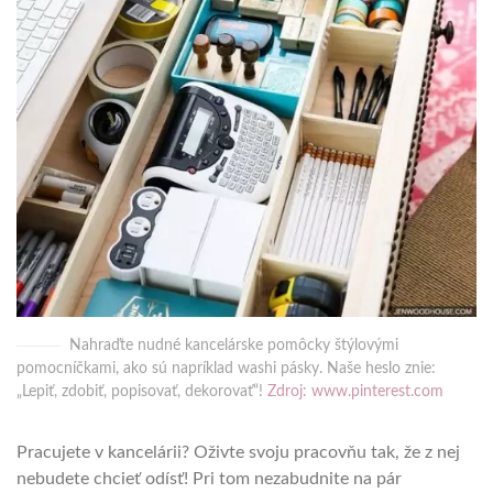
Nahraďte nudné kancelárske pomôcky štýlovými
pomocníčkami, ako sú napríklad washi pásky. Naše heslo znie:
„Lepiť, zdobiť, popisovať, dekorovať“!
Zdroj: www.pinterest.com
Pracujete v kancelárii? Oživte svoju pracovňu tak, že z nej
nebudete chcieť odísť! Pri tom nezabudnite na pár