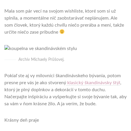
Mala som pár vecí na svojom wishliste, ktoré som si už
splnila, a momentálne nič zaobstarávať neplánujem. Ale
som človek, ktorý každú chvíľu niečo prerába a mení, takže
určite niečo zase pribudne
Archív Michaely Průšovej.
Pokiaľ ste aj vy milovníci škandinávskeho bývania, potom
presne pre vás je ako stvorený
klasický škandinávsky štýl
,
ktorý je plný doplnkov a dekorácií v tomto duchu.
Načerpajte inšpiráciu a vyšperkujte si svoje bývanie tak, aby
sa vám v ňom krásne žilo. A ja verím, že bude.
Krásny deň praje