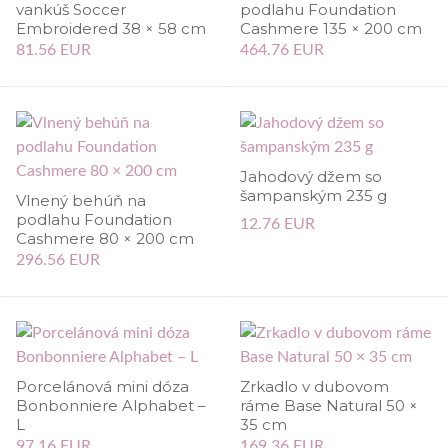
vankúš Soccer
podlahu Foundation
Embroidered 38 × 58 cm
Cashmere 135 × 200 cm
81.56 EUR
464.76 EUR
Jahodový džem so
šampanským 235 g
Vlnený behúň na
podlahu Foundation
12.76 EUR
Cashmere 80 × 200 cm
296.56 EUR
Porcelánová mini dóza
Zrkadlo v dubovom
Bonbonniere Alphabet –
ráme Base Natural 50 ×
L
35 cm
97.16 EUR
169.36 EUR