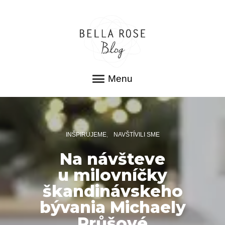
Menu
INŠPIRUJEME
NAVŠTÍVILI SME
Na návšteve
u milovníčky
škandinávskeho
bývania Michaely
Průšové