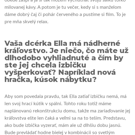
milovanej kávy. A potom je tu večer, kedy si s manželom
dáme dobrý čaj či pohár červeného a pustíme si film. To je
pre mňa skvelý relax.
Vaša dcérka Ella má nádherné
kráľovstvo. Je niečo, čo máte už
dlhodobo vyhliadnuté a čím by
ste jej chcela izbičku
vyšperkovať? Napríklad nová
hračka, kúsok nábytku?
Aby som povedala pravdu, tak Ella zatiaľ izbičku nemá, má
len svoj hrací kútik v spálni. Tohto roku totiž máme
naplánovanú rekonštrukciu domu, takže ma zariaďovanie jej
kráľovstva ešte len čaká a veľmi sa na to teším. Predstavu,
ako bude izbička vyzerať, mám ale už dlhšiu dobu jasnú.
Bude prevládať hodne bielej v kombinácii so svetlým