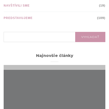
NAVŠTÍVILI SME
(19)
PREDSTAVUJEME
(109)
VYHĽADÁVANIE:
VYHĽADAŤ
Najnovšie články