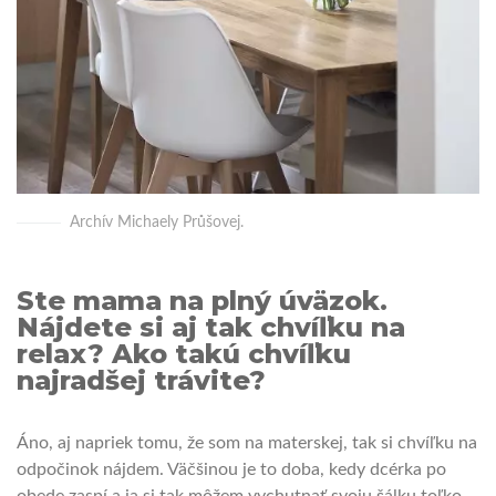
Archív Michaely Průšovej.
Ste mama na plný úväzok.
Nájdete si aj tak chvíľku na
relax? Ako takú chvíľku
najradšej trávite?
Áno, aj napriek tomu, že som na materskej, tak si chvíľku na
odpočinok nájdem. Väčšinou je to doba, kedy dcérka po
obede zaspí a ja si tak môžem vychutnať svoju šálku toľko