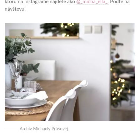
ktorú na Instagrame nájdete ako
@_micha_ella_.
Poďte na
návštevu!
Archív Michaely Průšovej.