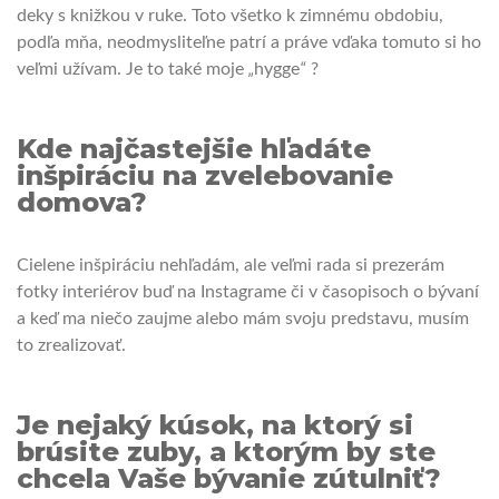
deky s knižkou v ruke. Toto všetko k zimnému obdobiu,
podľa mňa, neodmysliteľne patrí a práve vďaka tomuto si ho
veľmi užívam. Je to také moje
„
hygge
“
?
Kde najčastejšie hľadáte
inšpiráciu na zvelebovanie
domova?
Cielene inšpiráciu nehľadám, ale veľmi rada si prezerám
fotky interiérov buď na Instagrame či v časopisoch o bývaní
a keď ma niečo zaujme alebo mám svoju predstavu, musím
to zrealizovať.
Je nejaký kúsok, na ktorý si
brúsite zuby, a ktorým by ste
chcela Vaše bývanie zútulniť?