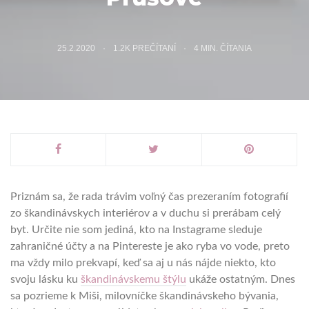
25.2.2020
1.2K PREČÍTANÍ
4
MIN. ČÍTANIA
Priznám sa, že rada trávim voľný čas prezeraním fotografií
zo škandinávskych interiérov a v duchu si prerábam celý
byt. Určite nie som jediná, kto na Instagrame sleduje
zahraničné účty a na Pintereste je ako ryba vo vode, preto
ma vždy milo prekvapí, keď sa aj u nás nájde niekto, kto
svoju lásku ku
škandinávskemu štýlu
ukáže ostatným. Dnes
sa pozrieme k Miši, milovníčke škandinávskeho bývania,