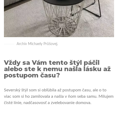
Archív Michaely Průšovej.
Vždy sa Vám tento štýl páčil
alebo ste k nemu našla lásku až
postupom času?
Severský štýl som si obľúbila až postupom času, ale o to
viac som si ho zamilovala a našla v ňom seba samu. Milujem
čisté línie, nadčasovosť a zvelebovanie domova.