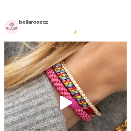
bellarosecz
Milujete skandinávský design? Pojďte s námi vytvářet krásnou
atmosféru ve vašich domovech
#bellarosecz