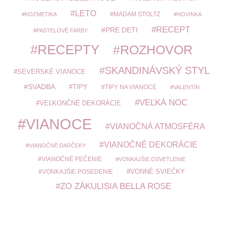
LETO
MADAM STOLTZ
KOZMETIKA
NOVINKA
RECEPT
PRE DETI
PASTELOVÉ FARBY
RECEPTY
ROZHOVOR
SKANDINÁVSKÝ STYL
SEVERSKÉ VIANOCE
SVADBA
TIPY
TIPY NA VIANOCE
VALENTÍN
VEĽKÁ NOC
VEĽKONČNÉ DEKORÁCIE
VIANOCE
VIANOČNÁ ATMOSFÉRA
VIANOČNÉ DEKORÁCIE
VIANOČNÉ DARČEKY
VIANOČNÉ PEČENIE
VONKAJŠIE OSVETLENIE
VONKAJŠIE POSEDENIE
VONNÉ SVIEČKY
ZO ZÁKULISIA BELLA ROSE