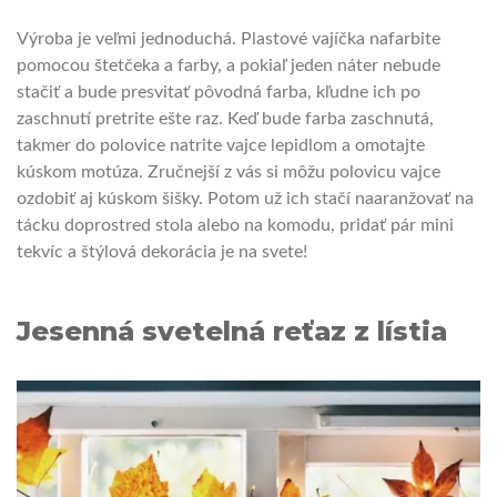
Výroba je veľmi jednoduchá. Plastové vajíčka nafarbite
pomocou štetčeka a farby, a pokiaľ jeden náter nebude
stačiť a bude presvitať pôvodná farba, kľudne ich po
zaschnutí pretrite ešte raz. Keď bude farba zaschnutá,
takmer do polovice natrite vajce lepidlom a omotajte
kúskom motúza. Zručnejší z vás si môžu polovicu vajce
ozdobiť aj kúskom šišky. Potom už ich stačí naaranžovať na
tácku doprostred stola alebo na komodu, pridať pár mini
tekvíc a štýlová dekorácia je na svete!
Jesenná svetelná reťaz z lístia