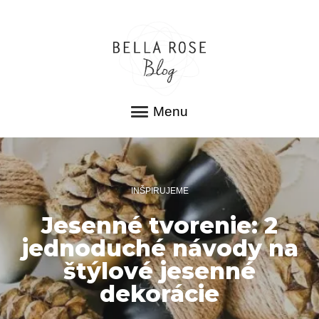
Menu
INŠPIRUJEME
Jesenné tvorenie: 2
jednoduché návody na
štýlové jesenné
dekorácie