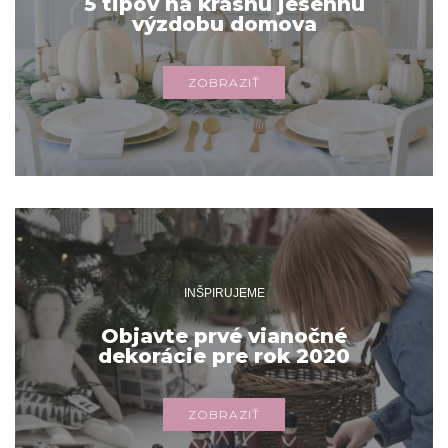
5 tipov na krásnu jesennú
výzdobu domova
ZOBRAZIŤ
INŠPIRUJEME
Objavte prvé vianočné
dekorácie pre rok 2020
ZOBRAZIŤ