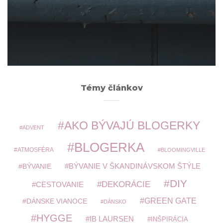
Archív
ARCHÍV
Témy článkov
AKO BÝVAJÚ BLOGERKY
ADVENT
BLOGERKA
ATMOSFÉRA
BLOOMINGVILLE
BÝVANIE V ŠKANDINÁVSKOM ŠTÝLE
BÝVANIE
DIY
DEKORÁCIE
CESTOVANIE
GREEN GATE
DÁNSKE VIANOCE
DÁNSKO
HYGGE
IB LAURSEN
INŠPIRÁCIA