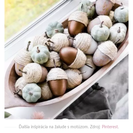
Ďalšia inšpirácia na žalude s motúzom. Zdroj:
Pinterest
.