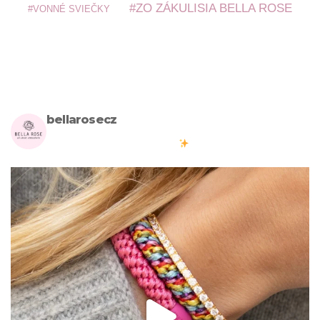
ZO ZÁKULISIA BELLA ROSE
VONNÉ SVIEČKY
bellarosecz
Milujete skandinávský design? Pojďte s námi vytvářet krásnou
atmosféru ve vašich domovech
#bellarosecz