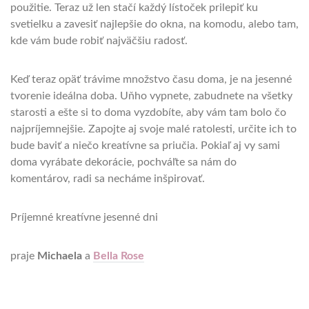
použitie. Teraz už len stačí každý lístoček prilepiť ku
svetielku a zavesiť najlepšie do okna, na komodu, alebo tam,
kde vám bude robiť najväčšiu radosť.
Keď teraz opäť trávime množstvo času doma, je na jesenné
tvorenie ideálna doba. Uňho vypnete, zabudnete na všetky
starosti a ešte si to doma vyzdobíte, aby vám tam bolo čo
najpríjemnejšie. Zapojte aj svoje malé ratolesti, určite ich to
bude baviť a niečo kreatívne sa priučia. Pokiaľ aj vy sami
doma vyrábate dekorácie, pochváľte sa nám do
komentárov, radi sa necháme inšpirovať.
Príjemné kreatívne jesenné dni
praje
Michaela
a
Bella Rose