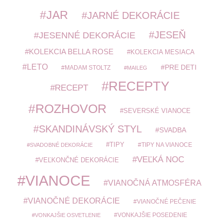
JAR
JARNÉ DEKORÁCIE
JESEŇ
JESENNÉ DEKORÁCIE
KOLEKCIA BELLA ROSE
KOLEKCIA MESIACA
LETO
PRE DETI
MADAM STOLTZ
MAILEG
RECEPTY
RECEPT
ROZHOVOR
SEVERSKÉ VIANOCE
SKANDINÁVSKÝ STYL
SVADBA
TIPY
TIPY NA VIANOCE
SVADOBNÉ DEKORÁCIE
VEĽKÁ NOC
VEĽKONČNÉ DEKORÁCIE
VIANOCE
VIANOČNÁ ATMOSFÉRA
VIANOČNÉ DEKORÁCIE
VIANOČNÉ PEČENIE
VONKAJŠIE POSEDENIE
VONKAJŠIE OSVETLENIE