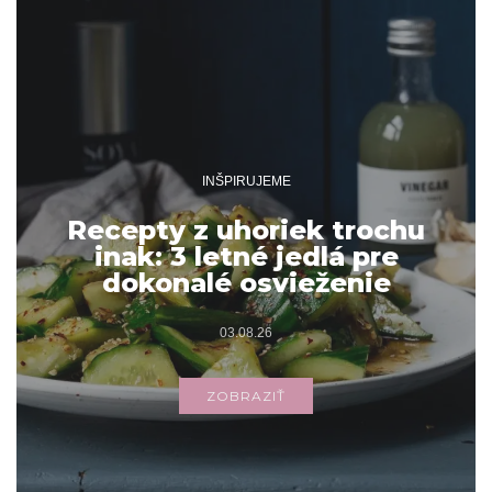
INŠPIRUJEME
Recepty z uhoriek trochu
inak: 3 letné jedlá pre
dokonalé osvieženie
03.08.26
ZOBRAZIŤ