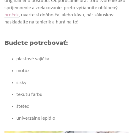
originálneho postupu. Odporúčame brať toto tvorenie ako
spríjemnenie a zrelaxovanie, preto vytiahnite obľúbený
hrnček
, uvarte si doňho čaj alebo kávu, pár zákuskov
naskladajte na tanierik a hurá na to!
Budete potrebovať:
plastové vajíčka
motúz
šišky
tekutú farbu
štetec
univerzálne lepidlo