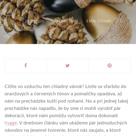
25.10.2020
985 PREČÍTANÍ
3
MIN. ČÍTANIA
Cítite vo vzduchu ten chladný vánok? Lístie sa sfarbilo do
oranžových a červených tónov a pomaličky opadáva, až
nám na prechádzke šuští pod nohami. No a pri jednej takej
prechádzke nás napadlo, že by sme si mohli vyrobiť pár
dekorácií, ktoré nám pomôžu vytvoriť doma dokonalé
hygge
. V dnešnom článku vám ukážeme pár jednoduchých
návodov na jesenné tvorenie, ktoré nás zaujalo, a ktoré