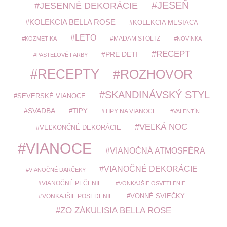
JESEŇ
JESENNÉ DEKORÁCIE
KOLEKCIA BELLA ROSE
KOLEKCIA MESIACA
LETO
MADAM STOLTZ
KOZMETIKA
NOVINKA
RECEPT
PRE DETI
PASTELOVÉ FARBY
RECEPTY
ROZHOVOR
SKANDINÁVSKÝ STYL
SEVERSKÉ VIANOCE
SVADBA
TIPY
TIPY NA VIANOCE
VALENTÍN
VEĽKÁ NOC
VEĽKONČNÉ DEKORÁCIE
VIANOCE
VIANOČNÁ ATMOSFÉRA
VIANOČNÉ DEKORÁCIE
VIANOČNÉ DARČEKY
VIANOČNÉ PEČENIE
VONKAJŠIE OSVETLENIE
VONKAJŠIE POSEDENIE
VONNÉ SVIEČKY
ZO ZÁKULISIA BELLA ROSE