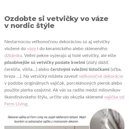
Ozdobte si vetvičky vo váze
v nordic štýle
Nestarnúcou veľkonočnou dekoráciou sú aj vetvičky
vložené do
vázy
i do keramického alebo skleneného
džbánika
. Veľmi pekne vyzerajú aj holé vetvičky, ale ešte
pôsobivejšie sú vetvičky posiate kvetmi
(zlatý dážď,
čerešňa, višňa…) alebo
čerstvými sviežimi lístočkami
(vŕba,
breza …). Na vetvičky môžete zavesiť
veľkonočné dekorácie
v podobe originálnych vajíčok, porcelánových pierok alebo
použite pierka ozajstné. Ak vás sa radíte medzi milovníkov
škandinávskeho štýlu, určite vás okúzlia sklenené
vajíčka od
Ferm Living.