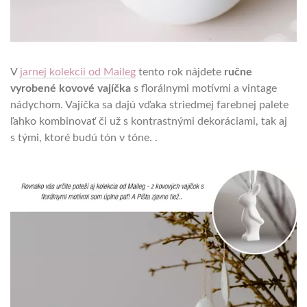
V
jarnej kolekcii od Maileg
tento rok nájdete
ručne
vyrobené kovové vajíčka
s florálnymi motívmi a vintage
nádychom. Vajíčka sa dajú vďaka striedmej farebnej palete
ľahko kombinovať či už s kontrastnými dekoráciami, tak aj
s tými, ktoré budú tón v tóne. .