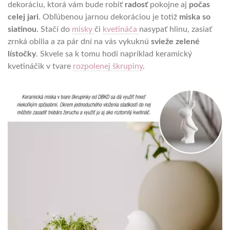
dekoráciu, ktorá vám bude robiť
radosť
pokojne aj
počas
celej jari
. Obľúbenou jarnou dekoráciou je totiž
miska so
siatinou
. Stačí do
misky
či
kvetináča
nasypať hlinu, zasiať
zrnká obilia a za pár dní na vás vykuknú
svieže zelené
lístočky
. Skvele sa k tomu hodí napríklad keramický
kvetináčik v tvare
rozpolenej škrupiny
.