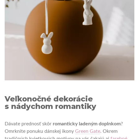
Veľkonočné dekorácie
s nádychom romantiky
Dávate prednosť skôr
romanticky ladeným doplnkom
?
Omrknite ponuku dánskej ikony
Green Gate
. Okrem
tradičných kvietkových motívov na vás čakajú aj
farebné