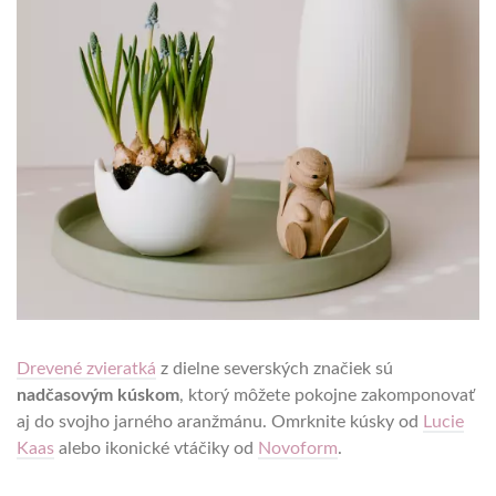
Drevené zvieratká
z dielne severských značiek sú
nadčasovým kúskom
, ktorý môžete pokojne zakomponovať
aj do svojho jarného aranžmánu. Omrknite kúsky od
Lucie
Kaas
alebo ikonické vtáčiky od
Novoform
.