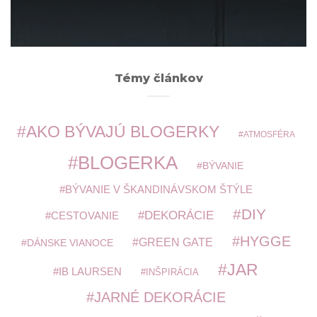
ARCHÍV
Témy článkov
AKO BÝVAJÚ BLOGERKY
ATMOSFÉRA
BLOGERKA
BÝVANIE
BÝVANIE V ŠKANDINÁVSKOM ŠTÝLE
DIY
DEKORÁCIE
CESTOVANIE
HYGGE
GREEN GATE
DÁNSKE VIANOCE
JAR
IB LAURSEN
INŠPIRÁCIA
JARNÉ DEKORÁCIE