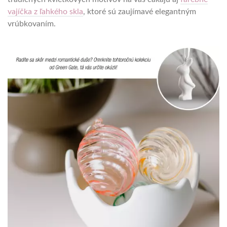
vajíčka z ľahkého skla
, ktoré sú zaujímavé elegantným
vrúbkovaním.