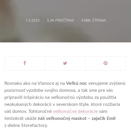
7.3.2023
5.3K PREČÍTANÍ
4
MIN. ČÍTANIA
Rovnako ako na Vianoce aj na
Veľkú noc
venujeme zvýšenú
pozornosť výzdobe svojho domova, a tak sme pre vás
pripravili inšpiráciu na veľkonočnú výzdobu za použitia
neokukaných dekorácií v severskom štýle, ktoré rozžiaria
váš domov. Tohtoročné
veľkonočné dekorácie
vám
tentokrát ukáže
náš veľkonočný maskot – zajačik Emil
z dielne Storefactory.