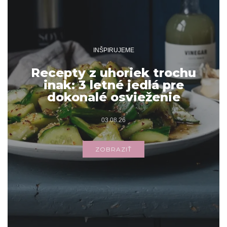
INŠPIRUJEME
Recepty z uhoriek trochu
inak: 3 letné jedlá pre
dokonalé osvieženie
03.08.26
ZOBRAZIŤ
Archív