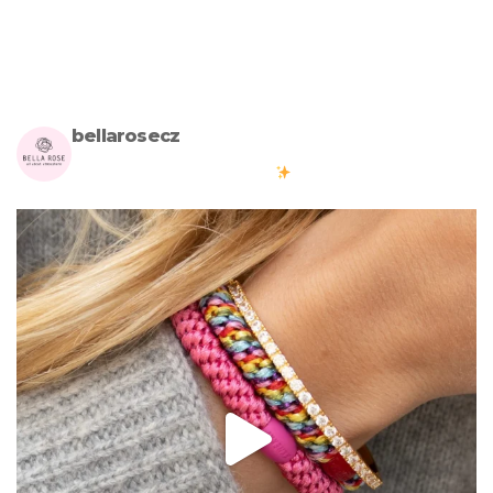
bellarosecz
Milujete skandinávský design? Pojďte s námi vytvářet krásnou
atmosféru ve vašich domovech
#bellarosecz