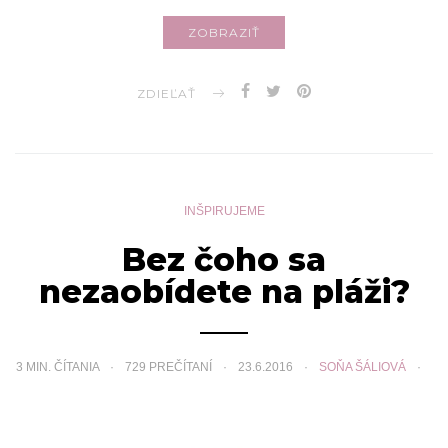
ZOBRAZIŤ
ZDIEĽAŤ
INŠPIRUJEME
Bez čoho sa
nezaobídete na pláži?
3
MIN. ČÍTANIA
729 PREČÍTANÍ
23.6.2016
SOŇA ŠÁLIOVÁ