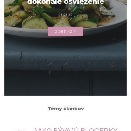
dokonalé osvieženie
03.08.26
ZOBRAZIŤ
Archív
ARCHÍV
Témy článkov
AKO BÝVAJÚ BLOGERKY