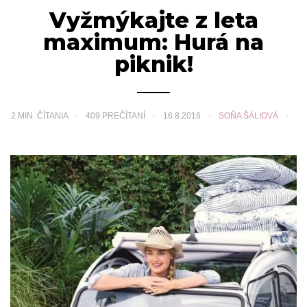
Vyžmýkajte z leta
maximum: Hurá na
piknik!
2
MIN. ČÍTANIA
409 PREČÍTANÍ
16.8.2016
SOŇA ŠÁLIOVÁ