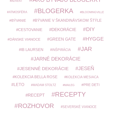
ADVENT
BLOGERKA
ATMOSFÉRA
BLOOMINGVILLE
BÝVANIE V ŠKANDINÁVSKOM ŠTÝLE
BÝVANIE
DIY
DEKORÁCIE
CESTOVANIE
HYGGE
GREEN GATE
DÁNSKE VIANOCE
JAR
IB LAURSEN
INŠPIRÁCIA
JARNÉ DEKORÁCIE
JESEŇ
JESENNÉ DEKORÁCIE
KOLEKCIA BELLA ROSE
KOLEKCIA MESIACA
LETO
PRE DETI
MADAM STOLTZ
MAILEG
RECEPTY
RECEPT
ROZHOVOR
SEVERSKÉ VIANOCE