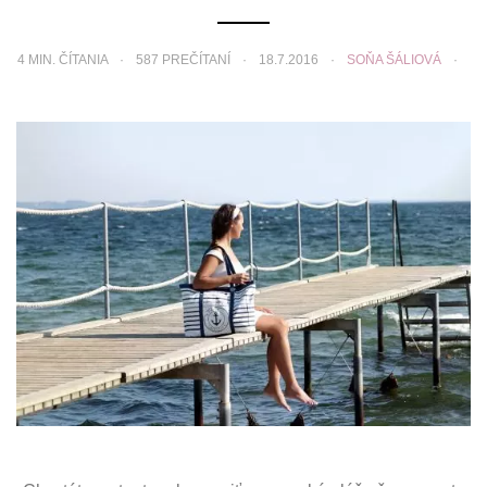
4
MIN. ČÍTANIA
587 PREČÍTANÍ
18.7.2016
SOŇA ŠÁLIOVÁ