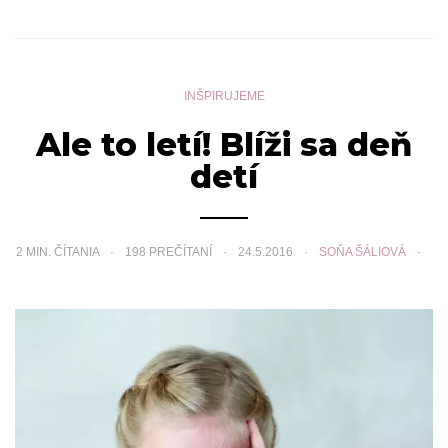
INŠPIRUJEME
Ale to letí! Blíži sa deň
detí
2
MIN. ČÍTANIA
198 PREČÍTANÍ
24.5.2016
SOŇA ŠÁLIOVÁ