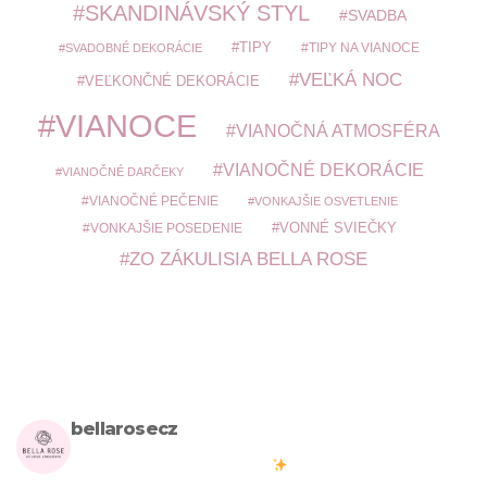
SKANDINÁVSKÝ STYL
SVADBA
TIPY
TIPY NA VIANOCE
SVADOBNÉ DEKORÁCIE
VEĽKÁ NOC
VEĽKONČNÉ DEKORÁCIE
VIANOCE
VIANOČNÁ ATMOSFÉRA
VIANOČNÉ DEKORÁCIE
VIANOČNÉ DARČEKY
VIANOČNÉ PEČENIE
VONKAJŠIE OSVETLENIE
VONKAJŠIE POSEDENIE
VONNÉ SVIEČKY
ZO ZÁKULISIA BELLA ROSE
bellarosecz
Milujete skandinávský design? Pojďte s námi vytvářet krásnou
atmosféru ve vašich domovech
#bellarosecz