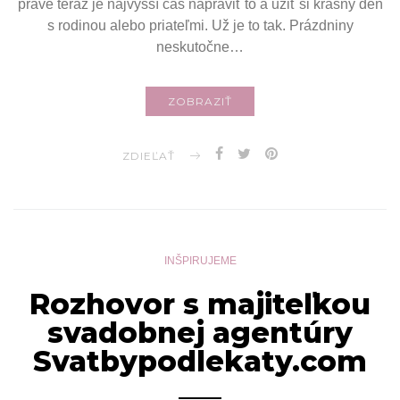
práve teraz je najvyšší čas napraviť to a užiť si krásny deň
s rodinou alebo priateľmi. Už je to tak. Prázdniny
neskutočne…
ZOBRAZIŤ
ZDIEĽAŤ
INŠPIRUJEME
Rozhovor s majiteľkou
svadobnej agentúry
Svatbypodlekaty.com