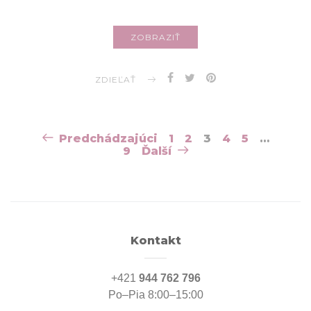
ZOBRAZIŤ
ZDIEĽAŤ
Navigácia
Predchádzajúci
1
2
3
4
5
…
v
9
Ďalší
článkoch
Kontakt
+421
944 762 796
Po–Pia 8:00–15:00