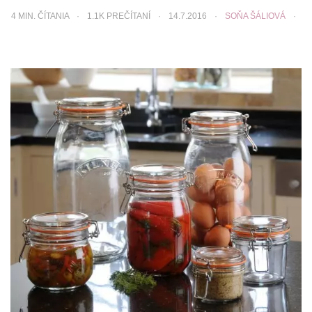
4
MIN. ČÍTANIA
1.1K PREČÍTANÍ
14.7.2016
SOŇA ŠÁLIOVÁ