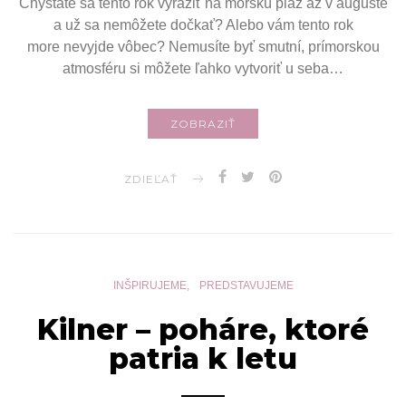
Chystáte sa tento rok vyraziť na morskú pláž až v auguste
a už sa nemôžete dočkať? Alebo vám tento rok
more nevyjde vôbec? Nemusíte byť smutní, prímorskou
atmosféru si môžete ľahko vytvoriť u seba…
ZOBRAZIŤ
ZDIEĽAŤ
INŠPIRUJEME
PREDSTAVUJEME
Kilner – poháre, ktoré
patria k letu