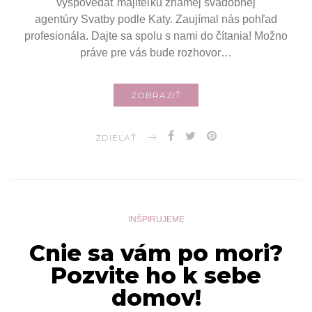
vyspovedať majiteľku známej svadobnej
agentúry Svatby podle Katy. Zaujímal nás pohľad
profesionála. Dajte sa spolu s nami do čítania! Možno
práve pre vás bude rozhovor…
ZOBRAZIŤ
ZDIEĽAŤ
INŠPIRUJEME
Cnie sa vám po mori?
Pozvite ho k sebe
domov!