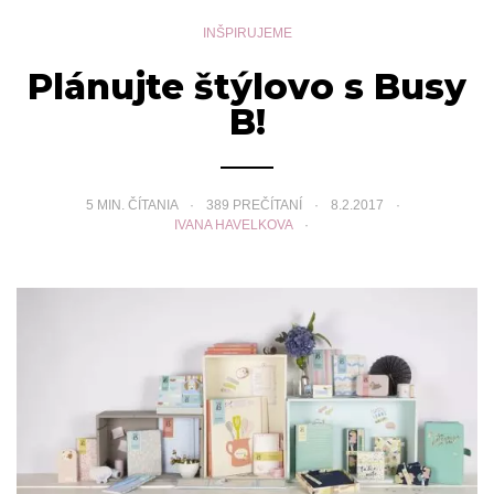
INŠPIRUJEME
Plánujte štýlovo s Busy
B!
5
MIN. ČÍTANIA
389 PREČÍTANÍ
8.2.2017
IVANA HAVELKOVA