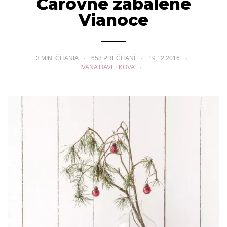
Čarovne zabalené
Vianoce
3
MIN. ČÍTANIA
658 PREČÍTANÍ
19.12.2016
IVANA HAVELKOVA