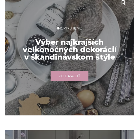
INŠPIRUJEME
Výber najkrajších
veľkonočných dekorácií
v škandinávskom štýle
ZOBRAZIŤ