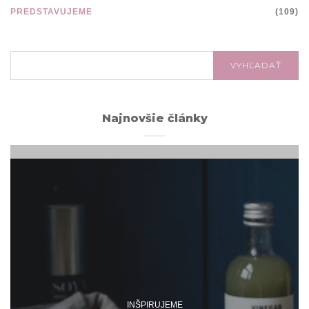
PREDSTAVUJEME
(109)
VYHĽADÁVANIE:
VYHĽADAŤ
Najnovšie články
INŠPIRUJEME