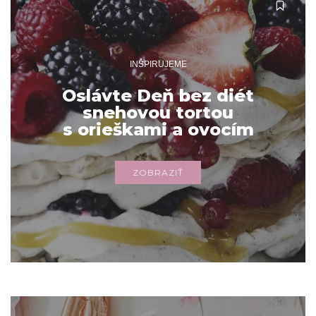
INŠPIRUJEME
Oslávte Deň bez diét
snehovou tortou
s orieškami a ovocím
ZOBRAZIŤ