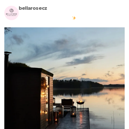
bellarosecz
Milujete skandinávský design? Pojďte s námi vytvářet krásnou
atmosféru ve vašich domovech
#bellarosecz