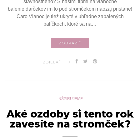
slávnostného? S našimi tipmi na vianočné
balenie darčekov im to pod stromčekom naozaj pristane!
Čaro Vianoc je tiež ukryté v úhľadne zabalených
balíčkoch, ktoré sa na…
ZOBRAZIŤ
ZDIEĽAŤ
INŠPIRUJEME
Aké ozdoby si tento rok
zavesíte na stromček?