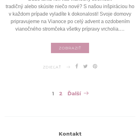
tradičný alebo skúsite niečo nové? S našou inšpiráciou ho
v každom prípade vyladíte k dokonalosti! Svoje domovy
pripravujeme na Vianoce po celý advent a ozdobením
vianočného stromčeka všetky prípravy vrcholia.…
ZOBRAZIŤ
ZDIEĽAŤ
Navigácia
1
2
Ďalší
v
článkoch
Kontakt