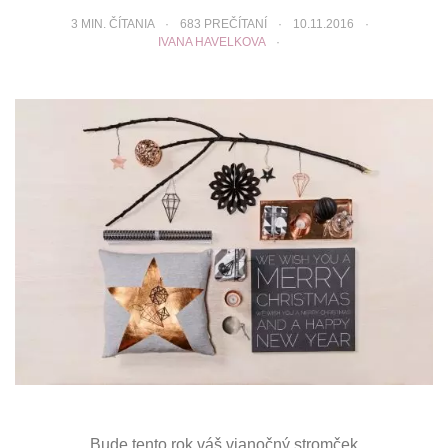
3
MIN. ČÍTANIA
683 PREČÍTANÍ
10.11.2016
IVANA HAVELKOVA
Bude tento rok váš vianočný stromček