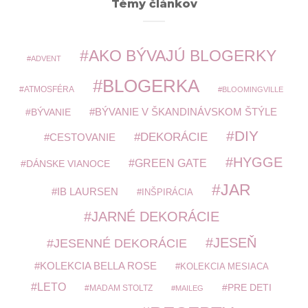
Témy článkov
AKO BÝVAJÚ BLOGERKY
ADVENT
BLOGERKA
ATMOSFÉRA
BLOOMINGVILLE
BÝVANIE V ŠKANDINÁVSKOM ŠTÝLE
BÝVANIE
DIY
DEKORÁCIE
CESTOVANIE
HYGGE
GREEN GATE
DÁNSKE VIANOCE
JAR
IB LAURSEN
INŠPIRÁCIA
JARNÉ DEKORÁCIE
JESEŇ
JESENNÉ DEKORÁCIE
KOLEKCIA BELLA ROSE
KOLEKCIA MESIACA
LETO
PRE DETI
MADAM STOLTZ
MAILEG