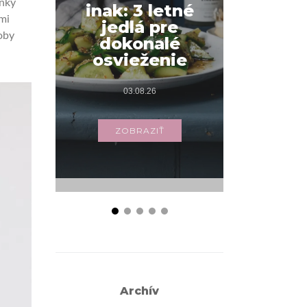
lnky
inak: 3 letné
interié
mi
jedlá pre
v inš
oby
dokonalé
udrža
osvieženie
14.
03.08.26
ZOB
ZOBRAZIŤ
Archív