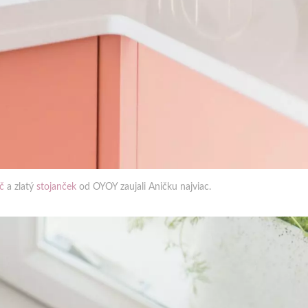
č
a zlatý
stojanček
od OYOY zaujali Aničku najviac.