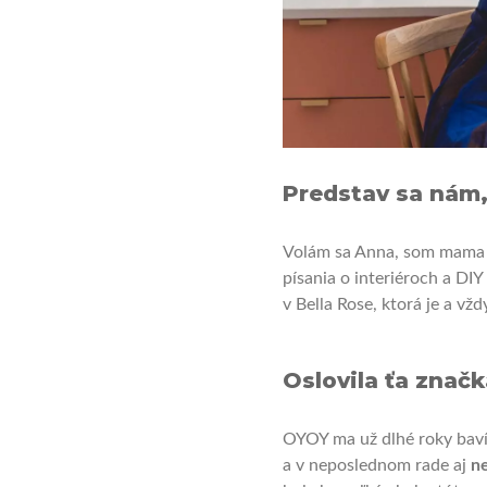
Predstav sa nám,
Volám sa Anna, som mama n
písania o interiéroch a DIY
v Bella Rose, ktorá je a v
Oslovila ťa značk
OYOY ma už dlhé roky bav
a v neposlednom rade aj
n