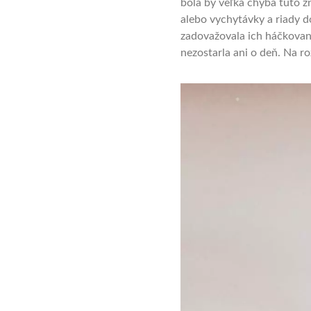
bola by veľká chyba túto z
alebo vychytávky a riady d
zadovažovala ich háčkovan
nezostarla ani o deň. Na r