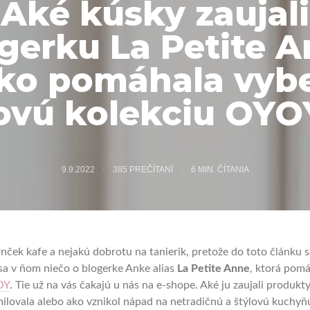
Aké kúsky zaujali
gerku La Petite 
ako pomáhala vybe
ovú kolekciu OYO
9.9.2022
385 PREČÍTANÍ
6
MIN. ČÍTANIA
rnček kafe a nejakú dobrotu na tanierik, pretože do toto článku s
 sa v ňom niečo o blogerke Anke alias
La Petite Anne
, ktorá pom
OY
. Tie už na vás čakajú u nás na e-shope. Aké ju zaujali produkty
milovala alebo ako vznikol nápad na netradičnú a štýlovú kuchyň