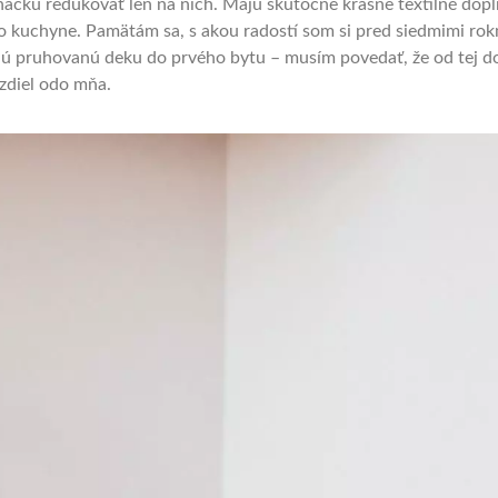
načku redukovať len na nich. Majú skutočne krásne textilné dop
o kuchyne. Pamätám sa, s akou radostí som si pred siedmimi rok
ú pruhovanú deku do prvého bytu – musím povedať, že od tej d
ozdiel odo mňa.