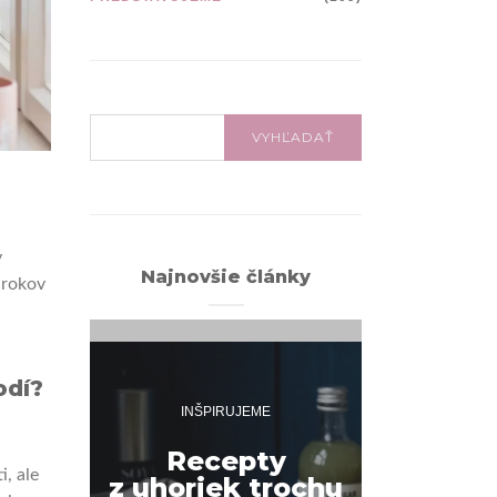
VYHĽADÁVANIE:
VYHĽADAŤ
v
Najnovšie články
 rokov
odí?
INŠPIRUJEME
INŠPI
Recepty
, ale
z uhoriek trochu
Pok