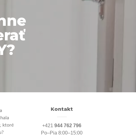
Anne
rať
Y?
Kontakt
a
áhala
, ktoré
+421
944 762 796
u?
Po–Pia 8:00–15:00