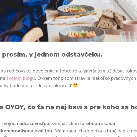
 prosím, v jednom odstavčeku.
a rodičovskej dovolenke a tohto roku završujem už desať roko
 na
svojom blogu
. Okrem toho som strávila niekoľko pracovných
ždycky bude moja srdcová záležitosť
a OYOY, čo ťa na nej baví a pre koho sa h
í svojou
nadčasovosťou
, sympatickou
farebnou škálou
ekompromisnou kvalitou
. Mám rada ich doplnky a hračky pre deti