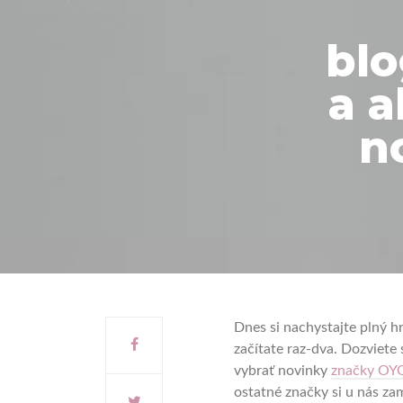
blo
a 
n
Dnes si nachystajte plný h
začítate raz-dva. Dozviete
vybrať novinky
značky OY
ostatné značky si u nás za