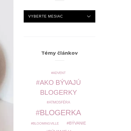
ARCHÍV
Témy článkov
ADVENT
AKO BÝVAJÚ
BLOGERKY
ATMOSFÉRA
BLOGERKA
BÝVANIE
BLOOMINGVILLE