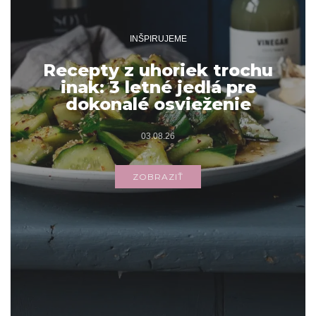
INŠPIRUJEME
Recepty z uhoriek trochu
inak: 3 letné jedlá pre
dokonalé osvieženie
03.08.26
ZOBRAZIŤ
Archív
ARCHÍV