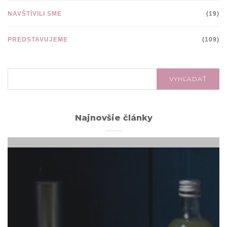
NAVŠTÍVILI SME
(19)
PREDSTAVUJEME
(109)
VYHĽADÁVANIE:
VYHĽADAŤ
Najnovšie články