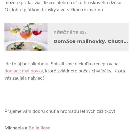
môžete pridať viac likéru alebo trošku hruškového džúsu.
Ozdobte plátkom hrušky a vetvičkou rozmarínu.
PŘEČTĚTE SI:
Domáce malinovky. Chutne, jednoducho a do pár minút!
Ide to aj bez alkoholu! Spísali sme niekoľko receptov na
domáce malinovky
, ktoré zvládnete počas chvíľočky. Ktorá
vás zaujala najviac?
Prajeme vám dobrú chuť a hromadu letných zážitkov!
Michaela a
Bella Rose