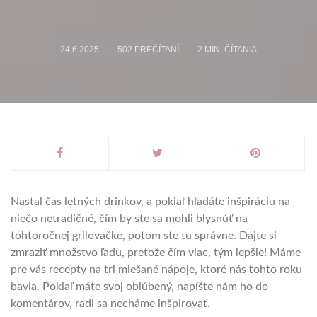
24.6.2025
502 PREČÍTANÍ
2
MIN. ČÍTANIA
Nastal čas letných drinkov, a pokiaľ hľadáte inšpiráciu na
niečo netradičné, čím by ste sa mohli blysnúť na
tohtoročnej grilovačke, potom ste tu správne. Dajte si
zmraziť množstvo ľadu, pretože čím viac, tým lepšie! Máme
pre vás recepty na tri miešané nápoje, ktoré nás tohto roku
bavia. Pokiaľ máte svoj obľúbený, napíšte nám ho do
komentárov, radi sa necháme inšpirovať.