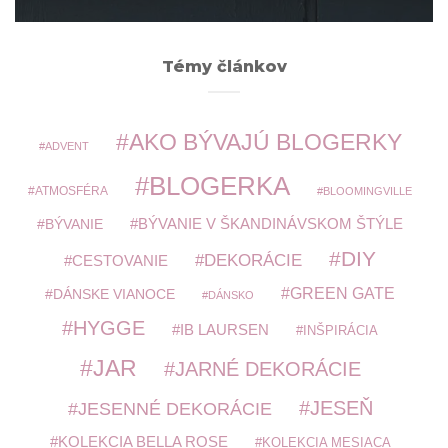
Témy článkov
AKO BÝVAJÚ BLOGERKY
ADVENT
BLOGERKA
ATMOSFÉRA
BLOOMINGVILLE
BÝVANIE V ŠKANDINÁVSKOM ŠTÝLE
BÝVANIE
DIY
DEKORÁCIE
CESTOVANIE
GREEN GATE
DÁNSKE VIANOCE
DÁNSKO
HYGGE
IB LAURSEN
INŠPIRÁCIA
JAR
JARNÉ DEKORÁCIE
JESEŇ
JESENNÉ DEKORÁCIE
KOLEKCIA BELLA ROSE
KOLEKCIA MESIACA