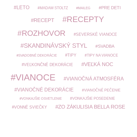
LETO
PRE DETI
MADAM STOLTZ
MAILEG
RECEPTY
RECEPT
ROZHOVOR
SEVERSKÉ VIANOCE
SKANDINÁVSKÝ STYL
SVADBA
TIPY
TIPY NA VIANOCE
SVADOBNÉ DEKORÁCIE
VEĽKÁ NOC
VEĽKONČNÉ DEKORÁCIE
VIANOCE
VIANOČNÁ ATMOSFÉRA
VIANOČNÉ DEKORÁCIE
VIANOČNÉ PEČENIE
VONKAJŠIE POSEDENIE
VONKAJŠIE OSVETLENIE
ZO ZÁKULISIA BELLA ROSE
VONNÉ SVIEČKY