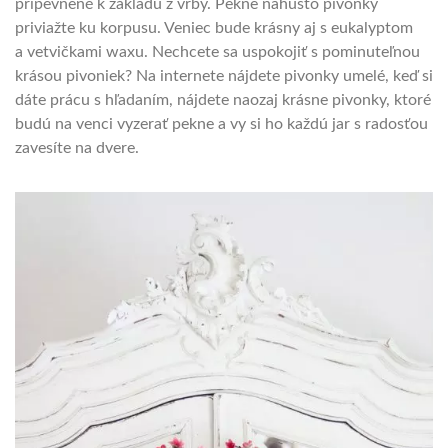
pripevnené k základu z vŕby. Pekne nahusto pivonky
priviažte ku korpusu. Veniec bude krásny aj s eukalyptom
a vetvičkami waxu. Nechcete sa uspokojiť s pominuteľnou
krásou pivoniek? Na internete nájdete pivonky umelé, keď si
dáte prácu s hľadaním, nájdete naozaj krásne pivonky, ktoré
budú na venci vyzerať pekne a vy si ho každú jar s radosťou
zavesíte na dvere.