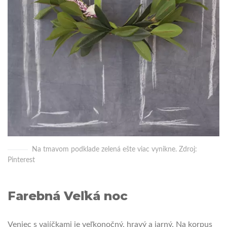
Na tmavom podklade zelená ešte viac vynikne. Zdroj:
Pinterest
Farebná Veľká noc
Veniec s vajíčkami je veľkonočný, hravý a jarný. Na korpus