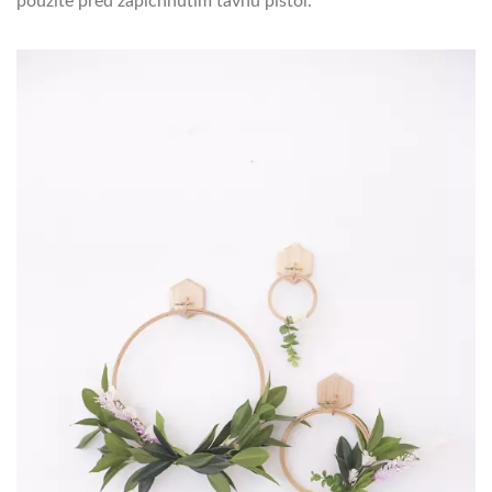
použite pred zapichnutím tavnú pištoľ.