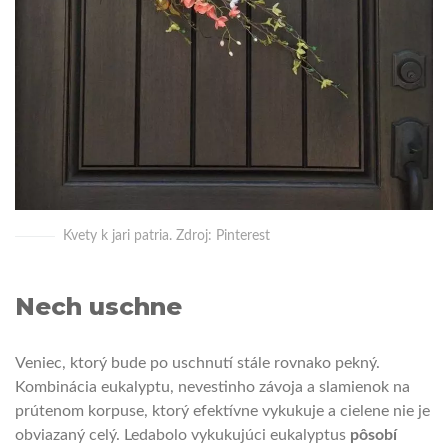
Kvety k jari patria. Zdroj: Pinterest
Nech uschne
Veniec, ktorý bude po uschnutí stále rovnako pekný.
Kombinácia eukalyptu, nevestinho závoja a slamienok na
prútenom korpuse, ktorý efektívne vykukuje a cielene nie je
obviazaný celý. Ledabolo vykukujúci eukalyptus
pôsobí