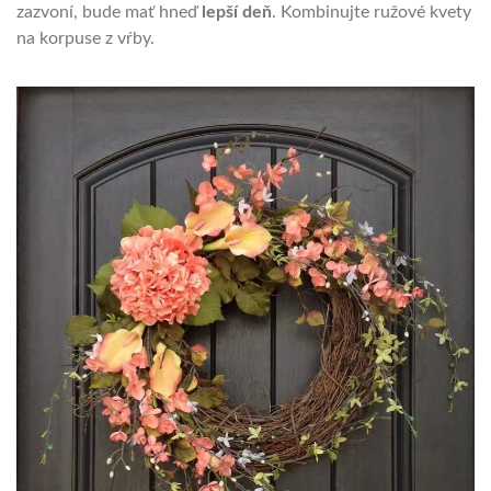
zazvoní, bude mať hneď
lepší deň
. Kombinujte ružové kvety
na korpuse z vŕby.