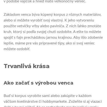
v podobe vajíčok a hneď máte veľkonočný veniec.
Základom venca býva kúpený korpus z rôznych materiálov,
alebo si môžete vyrobiť svoj vlastný. K jeho vytvoreniu
použite vetvičky vŕby alebo paviniča. Z nich ľahko zmotáte
kruh, ktorý si podľa svojej chuti ozdobíte. A ešte to môžete
spojiť s fajn prechádzkou jarnou krajinou. Aby išlo zdobenie
lepšie, máme pre vás pripravené tipy, ako si svoj veniec
môžete ozdobiť.
Trvanlivá krása
Ako začať s výrobou venca
Buď si korpus vyrobíte sami alebo zakúpite v každom
väčšom kvetinárstve či hobbymarkete. Zožeňte si aj viazací