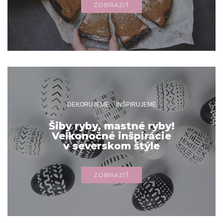
ZOBRAZIŤ
DEKORUJEME
INŠPIRUJEME
Šiby ryby, mastné ryby!
Veľkonočné inšpirácie
v severskom štýle
ZOBRAZIŤ