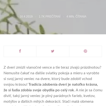
16.4.2019
1.7K PREČÍTANÍ
4
MIN. ČÍTANIA
Z dverí zmizli vianočné vence a tie teraz zívajú prázdnotou?
Nemusíte čakať na ďalšie sviatky pokoja a mieru a vyrobte
si svoj jarný veniec na dvere, ktorý bude zdobiť vchod
svojou krásou!
Tradícia zdobenia dverí je natoľko krásna,
že si ľudia zdobia svoje obydlia po celý rok
. A nie je sa čomu
diviť, taký jarný veniec je plný parádnych farieb, kvetov,
motýľov a ďalších milých dekorácií. Stačí malá obmena