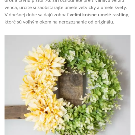
drôt a tavnú pištoľ. Ak sa rozhodnete pre trvanlivú verziu
venca, určite si zaobstarajte umelé vetvičky a umelé kvety.
V dnešnej dobe sa dajú zohnať
veľmi krásne umelé rastliny
,
ktoré sú voľným okom na nerozoznanie od originálu.