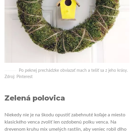
Po peknej prechádzke obviazať mach a tešiť sa z jeho krásy.
Zdroj: Pinterest
Zelená polovica
Niekedy nie je na škodu opustiť zabehnuté koľaje a miesto
klasického venca zvoliť len ozdobenú polku venca. Na
drevenom kruhu mix umelých rastlín, aby veniec robil dlho